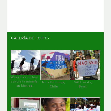
de
artículos
GALERÌA DE FOTOS
Wirakutas luchan
contra la minería
No a Dominga,
VALE mata,
en México
Chile
Brasil