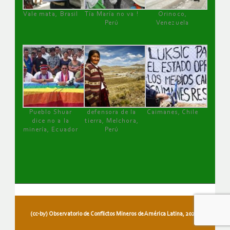
Vale mata, Brasil
Tía María no va !
Orinoco,
Perú
Venezuela
Pueblo Shuar
defensora de la
Caimanes, Chile
dice no a la
tierra, Melchora,
minería, Ecuador
Perú
(cc-by) Observatorio de Conflictos Mineros de América Latina, 2026