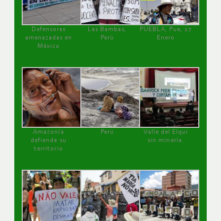
Defensoras
Las Bambas,
PUEBLA, Pue, 27
amenazadas en
Perú
Enero
México
Amazonía
Perú
Valle del Elqui
defiende su
sin minería.
territorio