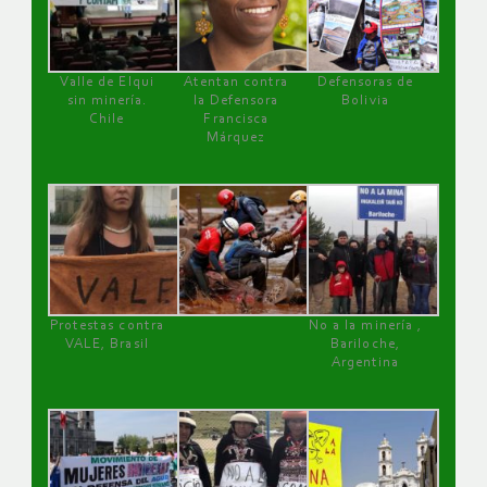
Valle de Elqui
Atentan contra
Defensoras de
sin minería.
la Defensora
Bolivia
Chile
Francisca
Márquez
Protestas contra
No a la minería ,
VALE, Brasil
Bariloche,
Argentina