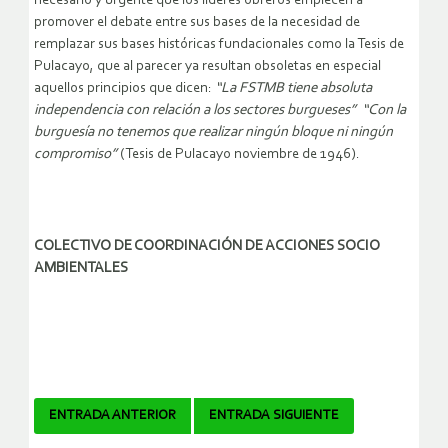
necesario y urgente que los líderes obreros empiecen a
promover el debate entre sus bases de la necesidad de
remplazar sus bases históricas fundacionales como la Tesis de
Pulacayo, que al parecer ya resultan obsoletas en especial
aquellos principios que dicen:
“La FSTMB tiene absoluta
independencia con relación a los sectores burgueses” “Con la
burguesía no tenemos que realizar ningún bloque ni ningún
compromiso”
(Tesis de Pulacayo noviembre de 1946).
COLECTIVO DE COORDINACIÓN DE ACCIONES SOCIO
AMBIENTALES
Navegador
ENTRADA ANTERIOR
ENTRADA SIGUIENTE