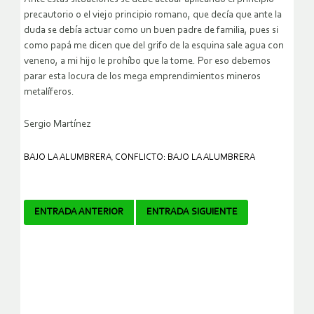
precautorio o el viejo principio romano, que decía que ante la
duda se debía actuar como un buen padre de familia, pues si
como papá me dicen que del grifo de la esquina sale agua con
veneno, a mi hijo le prohíbo que la tome. Por eso debemos
parar esta locura de los mega emprendimientos mineros
metalíferos.
Sergio Martínez
BAJO LA ALUMBRERA
,
CONFLICTO: BAJO LA ALUMBRERA
Navegador
ENTRADA ANTERIOR
ENTRADA SIGUIENTE
de
artículos