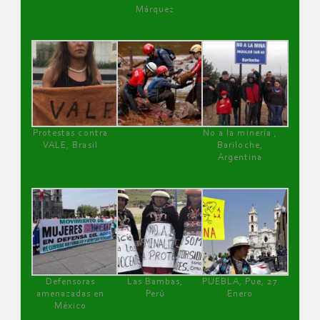
Márquez
Protestas contra
No a la minería ,
VALE, Brasil
Bariloche,
Argentina
Defensoras
Las Bambas,
PUEBLA, Pue, 27
amenazadas en
Perú
Enero
México