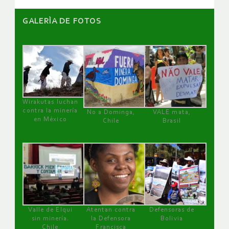
GALERÌA DE FOTOS
Wirakutas luchan
contra la minería
No a Dominga,
VALE mata,
en México
Chile
Brasil
Valle de Elqui
Atentan contra
Defensoras de
sin minería.
la Defensora
Bolivia
Chile
Francisca