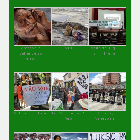
Amazonía
Perú
Valle del Elqui
defiende su
sin minería.
territorio
Vale mata, Brasil
Tía María no va !
Orinoco,
Perú
Venezuela