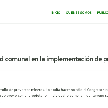
SALTAR AL CONTENIDO.
INICIO
QUIENES SOMOS
PUBLI
dad comunal en la implementación de 
arrollo de proyectos mineros. Lo podía hacer no sólo el Congreso si
rdo previo con el propietario –individual o comunal– del terreno sup
.