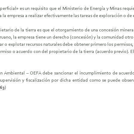
perficial» es un requisito que el Ministerio de Energía y Minas requ
a la empresa a realizar efectivamente las tareas de exploración o d
ietario de la tierra es que el otorgamiento de una concesión miner
peruano, la empresa tiene un derecho (concesión) y la comunidad otro 
r o explotar recursos naturales debe obtener primero los permisos, 
miso o acuerdo con del propietario de la tierra (acuerdo previo). 
ión Ambiental – OEFA debe sancionar el incumplimiento de acuerdo
pervisión y fiscalización por dicha entidad como se puede observar
163
)