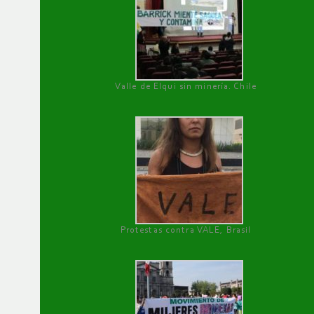
Valle de Elqui sin minería. Chile
Protestas contra VALE, Brasil