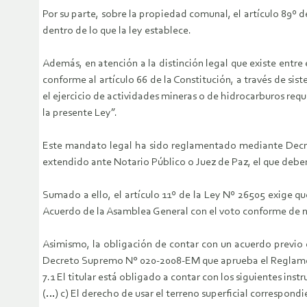
Por su parte, sobre la propiedad comunal, el artículo 89º d
dentro de lo que la ley establece.
Además, en atención a la distinción legal que existe entre
conforme al artículo 66 de la Constitución, a través de sist
el ejercicio de actividades mineras o de hidrocarburos req
la presente Ley”.
Este mandato legal ha sido reglamentado mediante Decret
extendido ante Notario Público o Juez de Paz, el que debe
Sumado a ello, el artículo 11º de la Ley Nº 26505 exige que
Acuerdo de la Asamblea General con el voto conforme de n
Asimismo, la obligación de contar con un acuerdo previo co
Decreto Supremo N° 020-2008-EM que aprueba el Reglamento 
7.1 El titular está obligado a contar con los siguientes ins
(…) c) El derecho de usar el terreno superficial correspondi