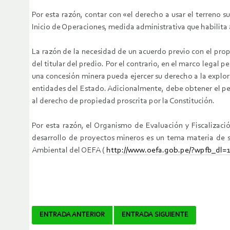
Por esta razón, contar con «el derecho a usar el terreno su
Inicio de Operaciones, medida administrativa que habilita 
La razón de la necesidad de un acuerdo previo con el prop
del titular del predio. Por el contrario, en el marco legal 
una concesión minera pueda ejercer su derecho a la explora
entidades del Estado. Adicionalmente, debe obtener el per
al derecho de propiedad proscrita por la Constitución.
Por esta razón, el Organismo de Evaluación y Fiscalizac
desarrollo de proyectos mineros es un tema materia de su
Ambiental del OEFA (
http://www.oefa.gob.pe/?wpfb_dl=
Navegador
ENTRADA ANTERIOR
ENTRADA SIGUIENTE