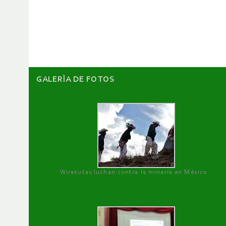
de
artículos
GALERÌA DE FOTOS
Wirakutas luchan contra la minería en México