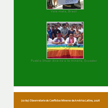
Vale mata, Brasil
Pueblo Shuar dice no a la minería, Ecuador
(cc-by) Observatorio de Conflictos Mineros de América Latina, 2026