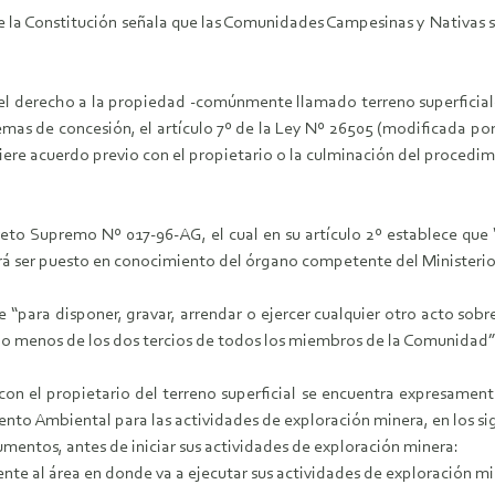
e la Constitución señala que las Comunidades Campesinas y Nativas so
 el derecho a la propiedad -comúnmente llamado terreno superficial- y
emas de concesión, el artículo 7º de la Ley Nº 26505 (modificada por 
uiere acuerdo previo con el propietario o la culminación del proced
o Supremo Nº 017-96-AG, el cual en su artículo 2º establece que 
rá ser puesto en conocimiento del órgano competente del Ministerio
 “para disponer, gravar, arrendar o ejercer cualquier otro acto sobre 
o menos de los dos tercios de todos los miembros de la Comunidad”
n el propietario del terreno superficial se encuentra expresamente r
Ambiental para las actividades de exploración minera, en los siguie
trumentos, antes de iniciar sus actividades de exploración minera:
ente al área en donde va a ejecutar sus actividades de exploración mi