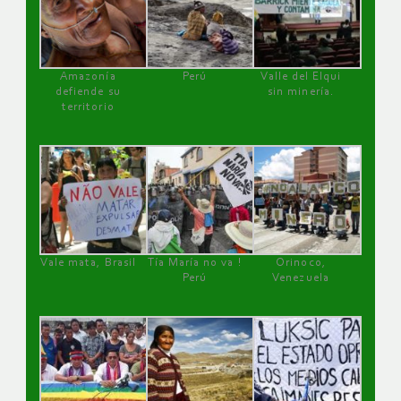
Amazonía
Perú
Valle del Elqui
defiende su
sin minería.
territorio
Vale mata, Brasil
Tía María no va !
Orinoco,
Perú
Venezuela