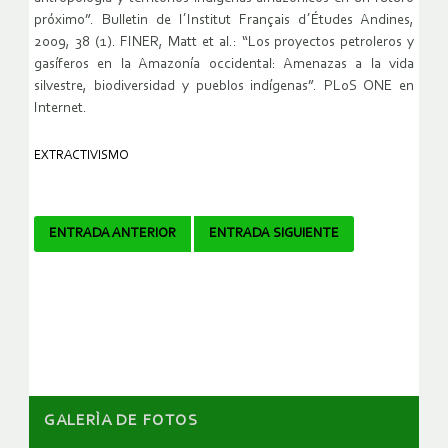
próximo”. Bulletin de l´Institut Français d´Études Andines,
2009, 38 (1). FINER, Matt et al.: “Los proyectos petroleros y
gasíferos en la Amazonía occidental: Amenazas a la vida
silvestre, biodiversidad y pueblos indígenas”. PLoS ONE en
Internet.
EXTRACTIVISMO
Navegador
ENTRADA ANTERIOR
ENTRADA SIGUIENTE
de
artículos
GALERÌA DE FOTOS