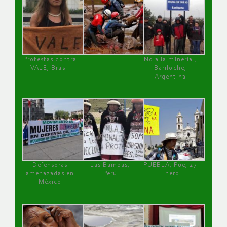
Protestas contra
No a la minería ,
VALE, Brasil
Bariloche,
Argentina
Defensoras
Las Bambas,
PUEBLA, Pue, 27
amenazadas en
Perú
Enero
México