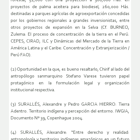
forestal, 52,000 con una proyección a 300,000 Hás. en
proyectos de palma aceitera para biodiesel, 260,000 Hás.
destinadas a parques agrícolas de agroexportación concedidas
por los gobiernos regionales a grandes inversionistas, entre
otros proyectos de expansión en la Selva (Cf. BURNEO,
Zulema: El proceso de concentración de la tierra en el Perú.
CEPES, CIRAD, ILC y Dinámicas del Mercado de la Tierra en
América Latina y el Caribe: Concentración y Extranjerización /
Perú FAO).
(2) Oportunidad en la que, es bueno resaltarlo, Chirif al lado del
antropólogo sanmarquino Stefano Varese tuvieron papel
protagónico en la formulación legal y organización
institucional respectiva.
(3) SURALLÉS, Alexandre y Pedro GARCIA HIERRO: Tierra
Adentro. Territorio indígena y percepción del entorno. IWGIA,
Documento Nº 39, Copenhague 2004.
(4) SURALLÉS, Alexandre: “Entre derecho y realidad:
antropología y territorios indígenas amazónicos en un futuro