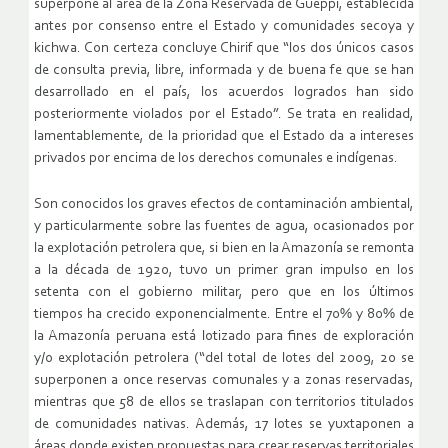
superpone al área de la Zona Reservada de Güeppi, establecida
antes por consenso entre el Estado y comunidades secoya y
kichwa. Con certeza concluye Chirif que “los dos únicos casos
de consulta previa, libre, informada y de buena fe que se han
desarrollado en el país, los acuerdos logrados han sido
posteriormente violados por el Estado”. Se trata en realidad,
lamentablemente, de la prioridad que el Estado da a intereses
privados por encima de los derechos comunales e indígenas.
Son conocidos los graves efectos de contaminación ambiental,
y particularmente sobre las fuentes de agua, ocasionados por
la explotación petrolera que, si bien en la Amazonía se remonta
a la década de 1920, tuvo un primer gran impulso en los
setenta con el gobierno militar, pero que en los últimos
tiempos ha crecido exponencialmente. Entre el 70% y 80% de
la Amazonía peruana está lotizado para fines de exploración
y/o explotación petrolera (“del total de lotes del 2009, 20 se
superponen a once reservas comunales y a zonas reservadas,
mientras que 58 de ellos se traslapan con territorios titulados
de comunidades nativas. Además, 17 lotes se yuxtaponen a
áreas donde existen propuestas para crear reservas territoriales