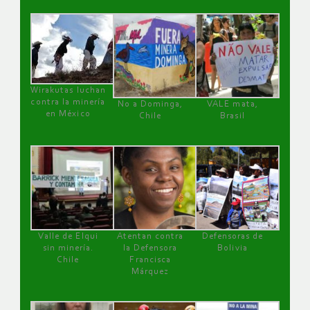
Wirakutas luchan
contra la minería
No a Dominga,
VALE mata,
en México
Chile
Brasil
Valle de Elqui
Atentan contra
Defensoras de
sin minería.
la Defensora
Bolivia
Chile
Francisca
Márquez