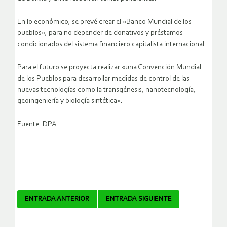
En lo económico, se prevé crear el «Banco Mundial de los
pueblos», para no depender de donativos y préstamos
condicionados del sistema financiero capitalista internacional.
Para el futuro se proyecta realizar «una Convención Mundial
de los Pueblos para desarrollar medidas de control de las
nuevas tecnologías como la transgénesis, nanotecnología,
geoingeniería y biología sintética».
Fuente: DPA
Navegador
ENTRADA ANTERIOR
ENTRADA SIGUIENTE
de