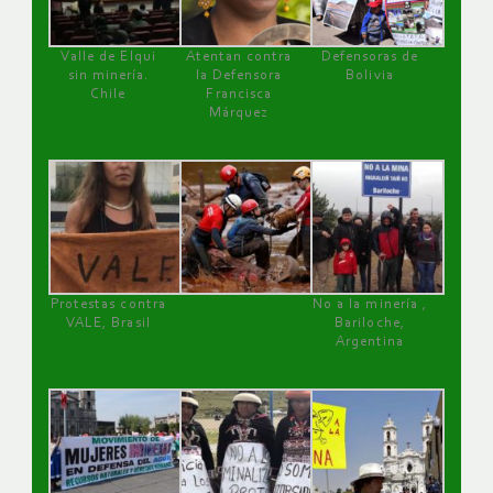
Valle de Elqui
Atentan contra
Defensoras de
sin minería.
la Defensora
Bolivia
Chile
Francisca
Márquez
Protestas contra
No a la minería ,
VALE, Brasil
Bariloche,
Argentina