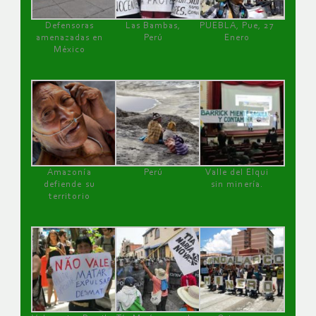
Defensoras
Las Bambas,
PUEBLA, Pue, 27
amenazadas en
Perú
Enero
México
Amazonía
Perú
Valle del Elqui
defiende su
sin minería.
territorio