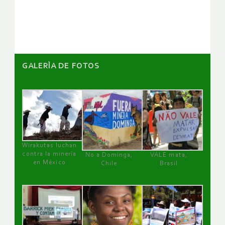
artículos
GALERÌA DE FOTOS
Wirakutas luchan
contra la minería
No a Dominga,
VALE mata,
en México
Chile
Brasil