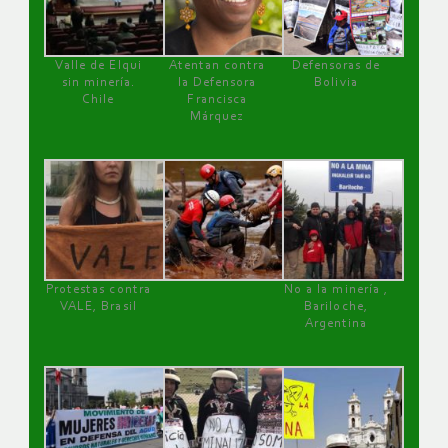
Valle de Elqui
Atentan contra
Defensoras de
sin minería.
la Defensora
Bolivia
Chile
Francisca
Márquez
Protestas contra
No a la minería ,
VALE, Brasil
Bariloche,
Argentina