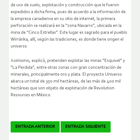
de uso de suelo, explotación y construcción que le fueron
expedidos a dicha firma, pues de acuerdo a la información de
la empresa canadiense en su sitio de internet, la primera
perforación se realizará en la “zona Navarro”, ubicada en la
mina de “Cinco Estrellas”. Este lugar es sagrado para el pueblo
Wirrárika, allí, según las tradiciones, es donde tiene origen el
universo.
Asimismo, explicó, pretenden explotar las minas “Esquivel” y
“La Perdida”, entre otras zonas con gran concentración de
minerales, principalmente oro y plata. El proyecto Universo
abarca un total de 350 mil hectáreas, de las más de 400 mil
hectáreas que son objeto de explotación de Revolution
Resourses en México.
Navegador
ENTRADA ANTERIOR
ENTRADA SIGUIENTE