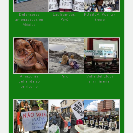
Defensoras
Las Bambas,
PUEBLA, Pue, 27
amenazadas en
Perú
Enero
México
Amazonía
Perú
Valle del Elqui
defiende su
sin minería.
territorio