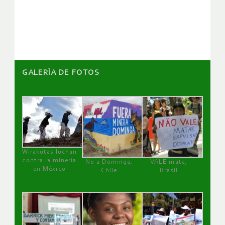
de
artículos
GALERÌA DE FOTOS
Wirakutas luchan
contra la minería
No a Dominga,
VALE mata,
en México
Chile
Brasil