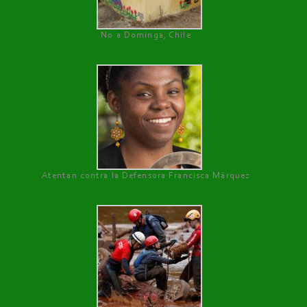
No a Dominga, Chile
Atentan contra la Defensora Francisca Márquez