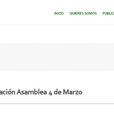
SALTAR AL CONTENIDO.
INICIO
QUIENES SOMOS
PUBLI
tación Asamblea 4 de Marzo