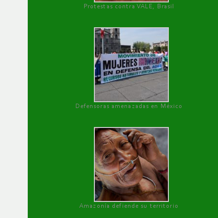
Protestas contra VALE, Brasil
Defensoras amenazadas en México
Amazonía defiende su territorio