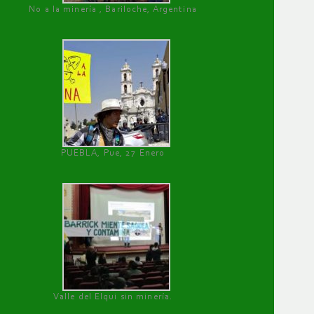
No a la minería , Bariloche, Argentina
PUEBLA, Pue, 27 Enero
Valle del Elqui sin minería.