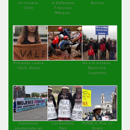
sin minería.
la Defensora
Bolivia
Chile
Francisca
Márquez
Protestas contra
No a la minería ,
VALE, Brasil
Bariloche,
Argentina
Defensoras
Las Bambas,
PUEBLA, Pue, 27
amenazadas en
Perú
Enero