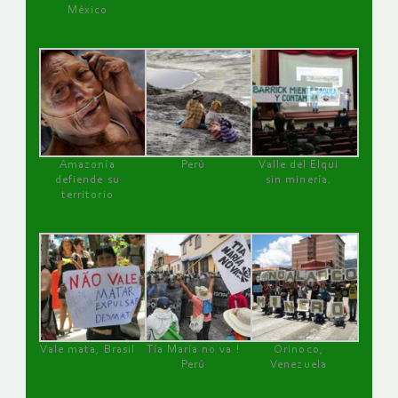
México
Amazonía
Perú
Valle del Elqui
defiende su
sin minería.
territorio
Vale mata, Brasil
Tía María no va !
Orinoco,
Perú
Venezuela