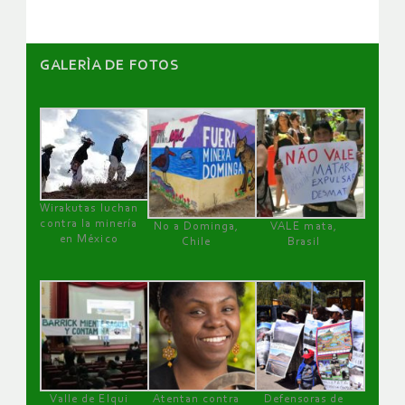
GALERÌA DE FOTOS
Wirakutas luchan
contra la minería
No a Dominga,
VALE mata,
en México
Chile
Brasil
Valle de Elqui
Atentan contra
Defensoras de