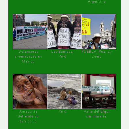
Argentina
Defensoras
Las Bambas,
PUEBLA, Pue, 27
amenazadas en
Perú
Enero
México
Amazonía
Perú
Valle del Elqui
defiende su
sin minería.
territorio