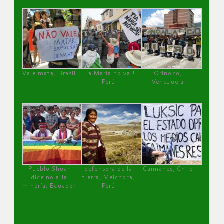
Vale mata, Brasil
Tía María no va !
Orinoco,
Perú
Venezuela
Pueblo Shuar
defensora de la
Caimanes, Chile
dice no a la
tierra, Melchora,
minería, Ecuador
Perú