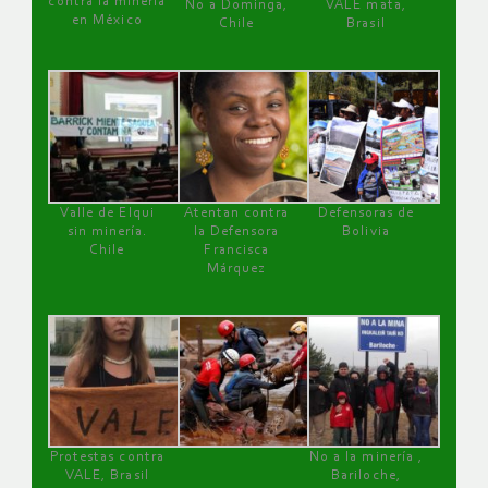
contra la minería
No a Dominga,
VALE mata,
en México
Chile
Brasil
Valle de Elqui
Atentan contra
Defensoras de
sin minería.
la Defensora
Bolivia
Chile
Francisca
Márquez
Protestas contra
No a la minería ,
VALE, Brasil
Bariloche,