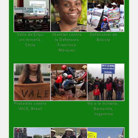
Valle de Elqui
Atentan contra
Defensoras de
sin minería.
la Defensora
Bolivia
Chile
Francisca
Márquez
Protestas contra
No a la minería ,
VALE, Brasil
Bariloche,
Argentina