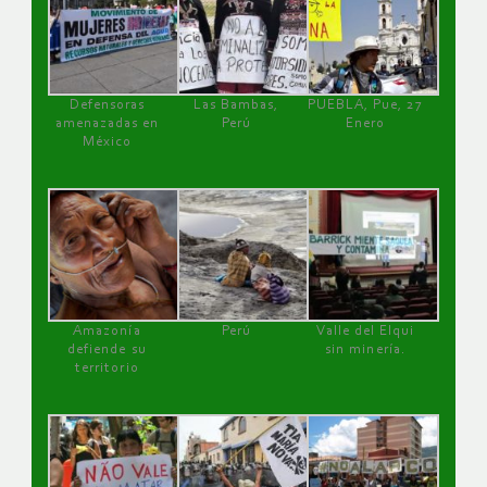
Defensoras
Las Bambas,
PUEBLA, Pue, 27
amenazadas en
Perú
Enero
México
Amazonía
Perú
Valle del Elqui
defiende su
sin minería.
territorio