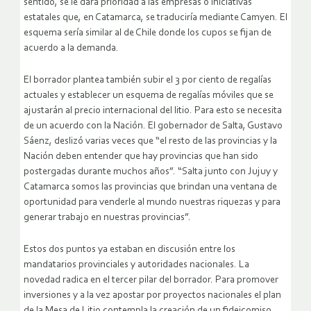
sentido, se le dará prioridad a las empresas o iniciativas
estatales que, en Catamarca, se traduciría mediante Camyen. El
esquema sería similar al de Chile donde los cupos se fijan de
acuerdo a la demanda.
El borrador plantea también subir el 3 por ciento de regalías
actuales y establecer un esquema de regalías móviles que se
ajustarán al precio internacional del litio. Para esto se necesita
de un acuerdo con la Nación. El gobernador de Salta, Gustavo
Sáenz, deslizó varias veces que “el resto de las provincias y la
Nación deben entender que hay provincias que han sido
postergadas durante muchos años”. “Salta junto con Jujuy y
Catamarca somos las provincias que brindan una ventana de
oportunidad para venderle al mundo nuestras riquezas y para
generar trabajo en nuestras provincias”.
Estos dos puntos ya estaban en discusión entre los
mandatarios provinciales y autoridades nacionales. La
novedad radica en el tercer pilar del borrador. Para promover
inversiones y a la vez apostar por proyectos nacionales el plan
de la Mesa de Litio contempla la creación de un fideicomiso.