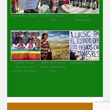
Vale mata, Brasil
Tía María no va !
Orinoco,
Perú
Venezuela
Pueblo Shuar
defensora de la
Caimanes, Chile
dice no a la
tierra, Melchora,
minería, Ecuador
Perú