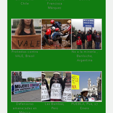
Chile
Francisca
Márquez
Protestas contra
No a la minería ,
VALE, Brasil
Bariloche,
Argentina
Defensoras
Las Bambas,
PUEBLA, Pue, 27
amenazadas en
Perú
Enero
México