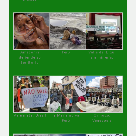
Amazonía
Perú
Valle del Elqui
defiende su
sin minería.
territorio
Vale mata, Brasil
Tía María no va !
Orinoco,
Perú
Venezuela