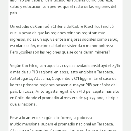
alto PIB per cápita, los indicadores sociales como pobreza,
salud y educación son peores que el resto de las regiones del
país.
Un estudio de Comisión Chilena del Cobre (Cochilco) indicó
que, a pesar de que las regiones mineras registran más
ingresos, no es un equivalente a mejoras sociales como salud,
escolarización, mejor calidad de vivienda o menor pobreza.
Pero ¿cuáles son las regiones que se consideran mineras?
Según Cochilco, son aquellas cuya actividad constituyó el 25%
o más de su PIB regional en 2021, esto engloba a Tarapacá,
Antofagasta, Atacama, Coquimbo y O’Higgins. En el caso de
las tres primeras regiones poseen el mayor PIB per cápita del
país. En 2021, Antofagasta registró un PIB per capita más alto
en Chile, donde el promedio al mes era de $3.275.000, el triple
que el nacional.
Pese a lo anterior, según el informe, la pobreza
multidimensional supera el promedio nacional en Tarapacá,
Atacama y Coquimbo. Asimismo, tanto en Tarapacá como en