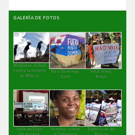
GALERÌA DE FOTOS
Wirakutas luchan
contra la minería
No a Dominga,
VALE mata,
en México
Chile
Brasil
Valle de Elqui
Atentan contra
Defensoras de
sin minería.
la Defensora
Bolivia