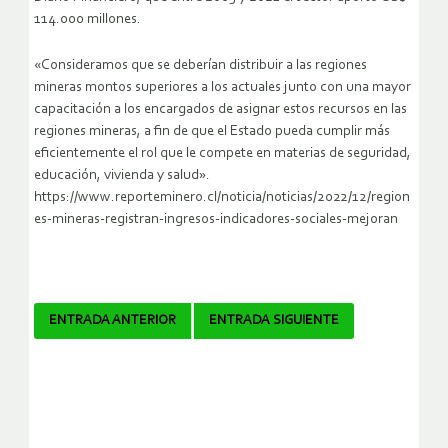
114.000 millones.
«Consideramos que se deberían distribuir a las regiones
mineras montos superiores a los actuales junto con una mayor
capacitación a los encargados de asignar estos recursos en las
regiones mineras, a fin de que el Estado pueda cumplir más
eficientemente el rol que le compete en materias de seguridad,
educación, vivienda y salud».
https://www.reporteminero.cl/noticia/noticias/2022/12/region
es-mineras-registran-ingresos-indicadores-sociales-mejoran
Navegador
ENTRADA ANTERIOR
ENTRADA SIGUIENTE
de
artículos