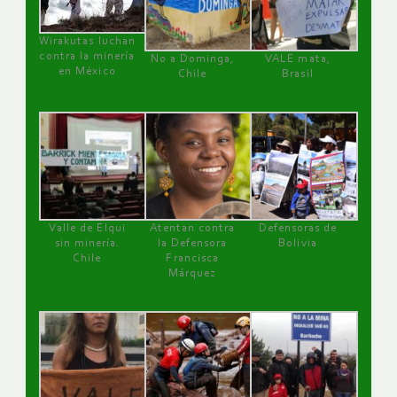
Wirakutas luchan
contra la minería
No a Dominga,
VALE mata,
en México
Chile
Brasil
Valle de Elqui
Atentan contra
Defensoras de
sin minería.
la Defensora
Bolivia
Chile
Francisca
Márquez