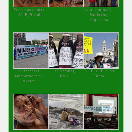
Protestas contra
No a la minería ,
VALE, Brasil
Bariloche,
Argentina
Defensoras
Las Bambas,
PUEBLA, Pue, 27
amenazadas en
Perú
Enero
México