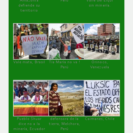
Amazonía
Perú
Valle del Elqui
defiende su
sin minería.
territorio
Vale mata, Brasil
Tía María no va !
Orinoco,
Perú
Venezuela
Pueblo Shuar
defensora de la
Caimanes, Chile
dice no a la
tierra, Melchora,
minería, Ecuador
Perú