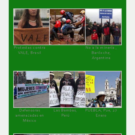
Protestas contra
No a la minería ,
VALE, Brasil
Bariloche,
Argentina
Defensoras
Las Bambas,
PUEBLA, Pue, 27
amenazadas en
Perú
Enero
México