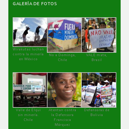
GALERÌA DE FOTOS
Wirakutas luchan
contra la minería
No a Dominga,
VALE mata,
en México
Chile
Brasil
Valle de Elqui
Atentan contra
Defensoras de
sin minería.
la Defensora
Bolivia
Chile
Francisca
Márquez