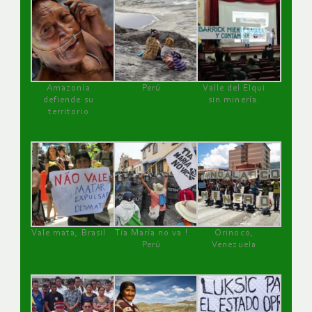
Amazonía
Perú
Valle del Elqui
defiende su
sin minería.
territorio
Vale mata, Brasil
Tía María no va !
Orinoco,
Perú
Venezuela