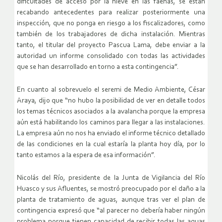
dificultades de acceso por la nieve en las faenas, se están
recabando antecedentes para realizar posteriormente una
inspección, que no ponga en riesgo a los fiscalizadores, como
también de los trabajadores de dicha instalación. Mientras
tanto, el titular del proyecto Pascua Lama, debe enviar a la
autoridad un informe consolidado con todas las actividades
que se han desarrollado en torno a esta contingencia”.
En cuanto al sobrevuelo el seremi de Medio Ambiente, César
Araya, dijo que “no hubo la posibilidad de ver en detalle todos
los temas técnicos asociados a la avalancha porque la empresa
aún está habilitando los caminos para llegar a las instalaciones.
La empresa aún no nos ha enviado el informe técnico detallado
de las condiciones en la cual estaría la planta hoy día, por lo
tanto estamos a la espera de esa información”.
Nicolás del Río, presidente de la Junta de Vigilancia del Río
Huasco y sus Afluentes, se mostró preocupado por el daño a la
planta de tratamiento de aguas, aunque tras ver el plan de
contingencia expresó que “al parecer no debería haber ningún
problema porque tienen capacidad de recibir todas las aguas