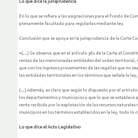
Lo que dice la jurisprudencia
En lo que se refiera a las asignaciones para el Fondo de Com
plenamente facultado para regularlas mediante ley.
Conclusión que se apoya en la jurisprudencia de la Corte C
«(…) Se observa que en el artículo 361 de la Carta el Const
rentas de las mencionadas entidades del orden territorial,
que con los ingresos provenientes de las regalías que no s
las entidades territoriales en los términos que señale la ley,
(…) Además, es claro que según lo dispuesto por el artículo 
los departamentos y municipios y que lo que se establece po
renta recibida por la explotación de los recursos naturale
municipios en los términos establecidos en la ley, todo lo c
Lo que dice el Acto Legislativo