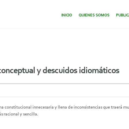
SALTAR AL CONTENIDO.
INICIO
QUIENES SOMOS
PUBLI
 conceptual y descuidos idiomáticos
constitucional innecesaria y llena de inconsistencias que traerá mu
racional y sencilla.