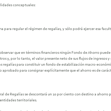
lidades conceptuales:
a para regular el régimen de regalías, y sólo podrá ejercer esa facult
 observar que en términos financieros ningún Fondo de Ahorro puede 
ros y, por lo tanto, el valor presente neto de sus flujos de ingresos y
as regalías para constituir un fondo de estabilización macro-económic
xto aprobado para consignar explícitamente que el ahorro es de caráct
l de Regalías se descontará un 10 por ciento con destino a ahorro pen
entidades territoriales.