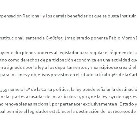
pensación Regional, y los demás beneficiarios que se busca instituir e
onstitucional, sentencia C-567/95, (magistrado ponente Fabio Morón D
ituyente dio plenos poderes al legislador para regular el régimen de 
 sino como derechos de participación económica en una actividad que 
ean asignados por la ley a los departamentos y municipios se creará e
 para los fines y objetivos previstos en el citado artículo 361 de la Cart
359 numeral 1º de la Carta política, la ley puede señalar la destinació
r las partes acusadas de los artículos 14 y 15 de la ley 141 de 1994 
s no renovables es nacional, por pertenecer exclusivamente al Estado
ual permite al legislador establecer la destinación de los recursos de