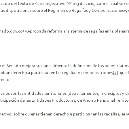
cado del texto de Acto Legislativo N° 013 de 2010, «por el cual se co
n otras disposiciones sobre el Régimen de Regalías y Compensaciones»
nado.gov.co/ «Aprobada reforma al sistema de regalías en la plenaria
 el Senado mejora sustancialmente la definición de los beneficiarios
endrán derecho a participar en las regalías y compensaciones[3], que 
yecto.
rios son las entidades territoriales (departamentos, municipios y dis
cipación de las Entidades Productoras, de Ahorro Pensional Territori
slativo, sobre quiénes tienen derecho a participar en las regalías, se