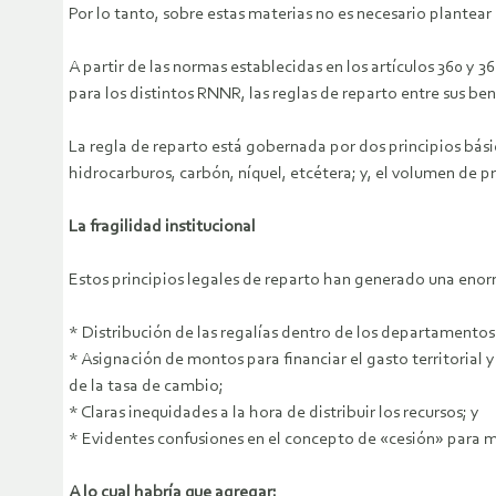
Por lo tanto, sobre estas materias no es necesario plantear 
A partir de las normas establecidas en los artículos 360 y 3
para los distintos RNNR, las reglas de reparto entre sus bene
La regla de reparto está gobernada por dos principios básic
hidrocarburos, carbón, níquel, etcétera; y, el volumen de p
La fragilidad institucional
Estos principios legales de reparto han generado una enorm
* Distribución de las regalías dentro de los departamentos 
* Asignación de montos para financiar el gasto territorial 
de la tasa de cambio;
* Claras inequidades a la hora de distribuir los recursos; y
* Evidentes confusiones en el concepto de «cesión» para 
A lo cual habría que agregar: