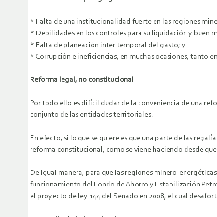
* Falta de una institucionalidad fuerte en las regiones min
* Debilidades en los controles para su liquidación y buen 
* Falta de planeación inter temporal del gasto; y
* Corrupción e ineficiencias, en muchas ocasiones, tanto e
Reforma legal, no constitucional
Por todo ello es difícil dudar de la conveniencia de una ref
conjunto de las entidades territoriales.
En efecto, si lo que se quiere es que una parte de las regalí
reforma constitucional, como se viene haciendo desde que s
De igual manera, para que las regiones minero-energéticas 
funcionamiento del Fondo de Ahorro y Estabilización Petro
el proyecto de ley 144 del Senado en 2008, el cual desaf