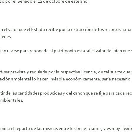
do por el Senado el 12 de octubre de este año.
n el valor que el Estado recibe por la extracción de los recursos nat
bienes.
an usarse para reponerle al patrimonio estatal el valor del bien que 
 ser prevista y regulada por la respectiva licencia, de tal suerte que
ración ambiental lo hacen inviable económicamente, sería necesario 
partir de las cantidades producidas y del canon que se fije para cada 
ambientales.
ina el reparto de las mismas entre los beneficiarios, y es muy flexibl