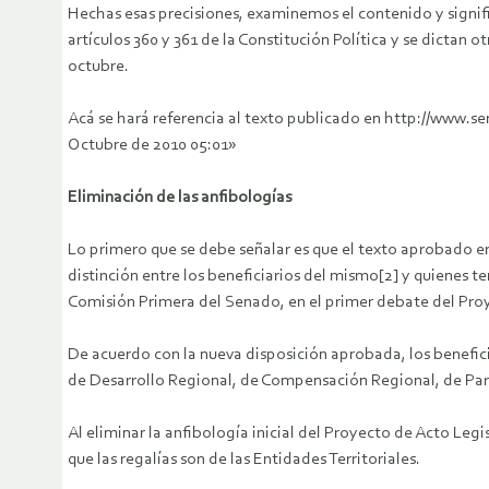
Hechas esas precisiones, examinemos el contenido y signifi
artículos 360 y 361 de la Constitución Política y se dicta
octubre.
Acá se hará referencia al texto publicado en http://www.se
Octubre de 2010 05:01»
Eliminación de las anfibologías
Lo primero que se debe señalar es que el texto aprobado en
distinción entre los beneficiarios del mismo[2] y quienes t
Comisión Primera del Senado, en el primer debate del Pro
De acuerdo con la nueva disposición aprobada, los beneficia
de Desarrollo Regional, de Compensación Regional, de Parti
Al eliminar la anfibología inicial del Proyecto de Acto Legi
que las regalías son de las Entidades Territoriales.