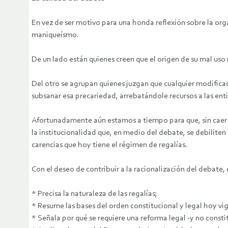
En vez de ser motivo para una honda reflexión sobre la org
maniqueísmo.
De un lado están quienes creen que el origen de su mal uso r
Del otro se agrupan quienes juzgan que cualquier modificac
subsanar esa precariedad, arrebatándole recursos a las enti
Afortunadamente aún estamos a tiempo para que, sin caer e
la institucionalidad que, en medio del debate, se debiliten
carencias que hoy tiene el régimen de regalías.
Con el deseo de contribuir a la racionalización del debate, 
* Precisa la naturaleza de las regalías;
* Resume las bases del orden constitucional y legal hoy vi
* Señala por qué se requiere una reforma legal -y no consti