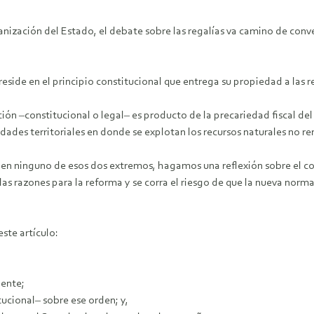
anización del Estado, el debate sobre las regalías va camino de conve
eside en el principio constitucional que entrega su propiedad a las re
ión ‒constitucional o legal‒ es producto de la precariedad fiscal del
dades territoriales en donde se explotan los recursos naturales no r
n ninguno de esos dos extremos, hagamos una reflexión sobre el con
 las razones para la reforma y se corra el riesgo de que la nueva nor
este artículo:
gente;
tucional‒ sobre ese orden; y,