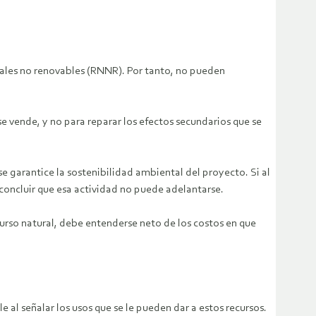
urales no renovables (RNNR). Por tanto, no pueden
se vende, y no para reparar los efectos secundarios que se
 se garantice la sostenibilidad ambiental del proyecto. Si al
concluir que esa actividad no puede adelantarse.
recurso natural, debe entenderse neto de los costos en que
e al señalar los usos que se le pueden dar a estos recursos.