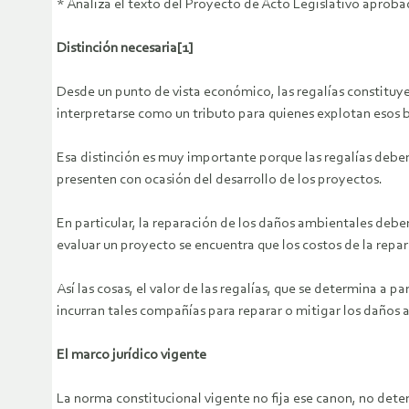
* Analiza el texto del Proyecto de Acto Legislativo aproba
Distinción necesaria[1]
Desde un punto de vista económico, las regalías constituye
interpretarse como un tributo para quienes explotan esos 
Esa distinción es muy importante porque las regalías deberí
presenten con ocasión del desarrollo de los proyectos.
En particular, la reparación de los daños ambientales deberá
evaluar un proyecto se encuentra que los costos de la repa
Así las cosas, el valor de las regalías, que se determina a 
incurran tales compañías para reparar o mitigar los daños 
El marco jurídico vigente
La norma constitucional vigente no fija ese canon, no determ