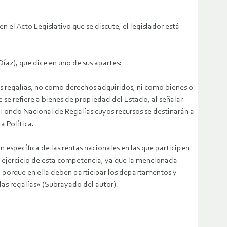
n el Acto Legislativo que se discute, el legislador está
íaz), que dice en uno de sus apartes:
las regalías, no como derechos adquiridos, ni como bienes o
se refiere a bienes de propiedad del Estado, al señalar
l Fondo Nacional de Regalías cuyos recursos se destinarán a
a Política.
n específica de las rentas nacionales en las que participen
es ejercicio de esta competencia, ya que la mencionada
 y porque en ella deben participar los departamentos y
 las regalías» (Subrayado del autor).