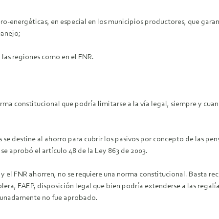
ero-energéticas, en especial en los municipios productores, que garant
manejo;
n las regiones como en el FNR.
orma constitucional que podría limitarse a la vía legal, siempre y cuan
as se destine al ahorro para cubrir los pasivos por concepto de las pen
e aprobó el artículo 48 de la Ley 863 de 2003.
y el FNR ahorren, no se requiere una norma constitucional. Basta rec
lera, FAEP, disposición legal que bien podría extenderse a las reg
ortunadamente no fue aprobado.