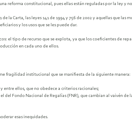
una reforma constitucional, pues ellas están reguladas por la ley y no
61 de la Carta, las leyes 141 de 1994 y 756 de 2002 y aquellas que las 
ficiarios y los usos que se les puede dar.
os: el tipo de recurso que se explota, ya que los coeficientes de repa
roducción en cada uno de ellos.
e fragilidad institucional que se manifiesta de la siguiente manera:
y entre ellos, que no obedece a criterios racionales;
y el del Fondo Nacional de Regalías (FNR), que cambian al vaivén de l
moderar esas inequidades.