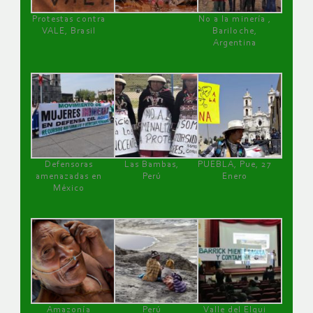
Protestas contra
No a la minería ,
VALE, Brasil
Bariloche,
Argentina
Defensoras
Las Bambas,
PUEBLA, Pue, 27
amenazadas en
Perú
Enero
México
Amazonía
Perú
Valle del Elqui