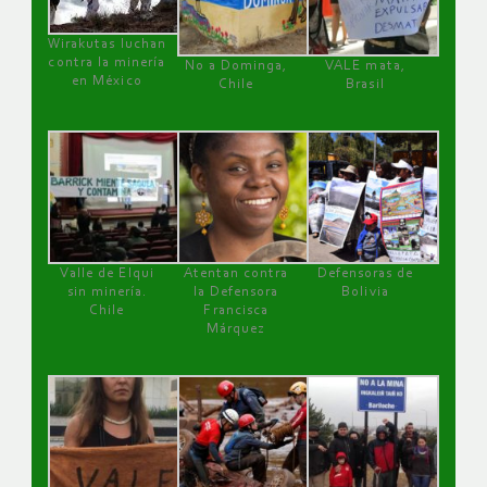
Wirakutas luchan
contra la minería
No a Dominga,
VALE mata,
en México
Chile
Brasil
Valle de Elqui
Atentan contra
Defensoras de
sin minería.
la Defensora
Bolivia
Chile
Francisca
Márquez