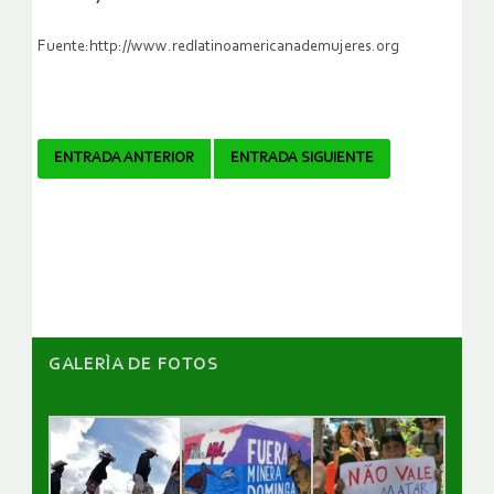
Fuente:http://www.redlatinoamericanademujeres.org
Navegador
ENTRADA ANTERIOR
ENTRADA SIGUIENTE
de
artículos
GALERÌA DE FOTOS