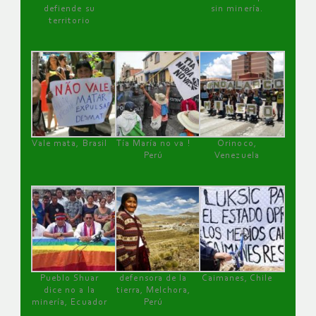
defiende su
sin minería.
territorio
Vale mata, Brasil
Tía María no va !
Orinoco,
Perú
Venezuela
Pueblo Shuar
defensora de la
Caimanes, Chile
dice no a la
tierra, Melchora,
minería, Ecuador
Perú