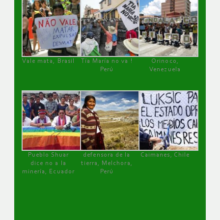
Vale mata, Brasil
Tía María no va !
Orinoco,
Perú
Venezuela
Pueblo Shuar
defensora de la
Caimanes, Chile
dice no a la
tierra, Melchora,
minería, Ecuador
Perú