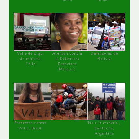
Valle de Elqui
Atentan contra
Defensoras de
sin minería.
la Defensora
Bolivia
Chile
Francisca
Márquez
Protestas contra
No a la minería ,
VALE, Brasil
Bariloche,
Argentina