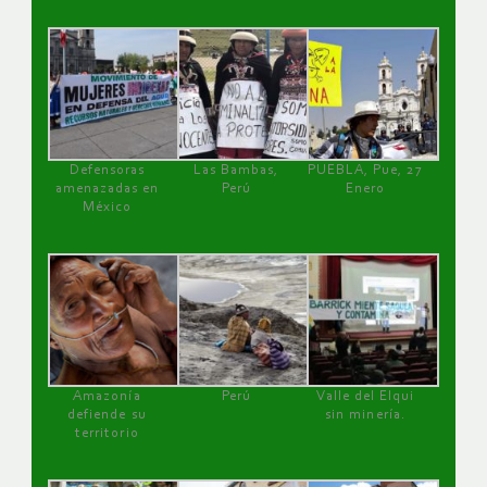
Defensoras
Las Bambas,
PUEBLA, Pue, 27
amenazadas en
Perú
Enero
México
Amazonía
Perú
Valle del Elqui
defiende su
sin minería.
territorio