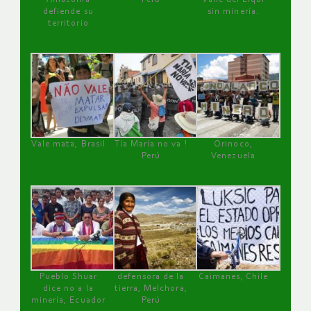
defiende su
sin minería.
territorio
Vale mata, Brasil
Tía María no va !
Orinoco,
Perú
Venezuela
Pueblo Shuar
defensora de la
Caimanes, Chile
dice no a la
tierra, Melchora,
minería, Ecuador
Perú