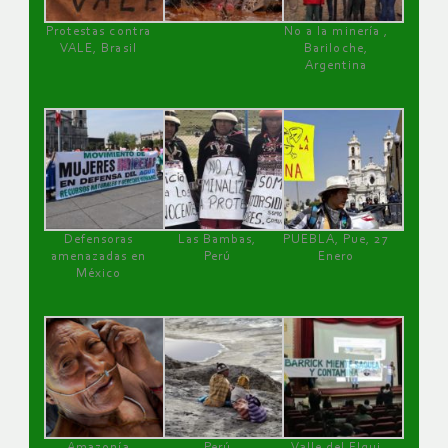
Protestas contra
No a la minería ,
VALE, Brasil
Bariloche,
Argentina
Defensoras
Las Bambas,
PUEBLA, Pue, 27
amenazadas en
Perú
Enero
México
Amazonía
Perú
Valle del Elqui