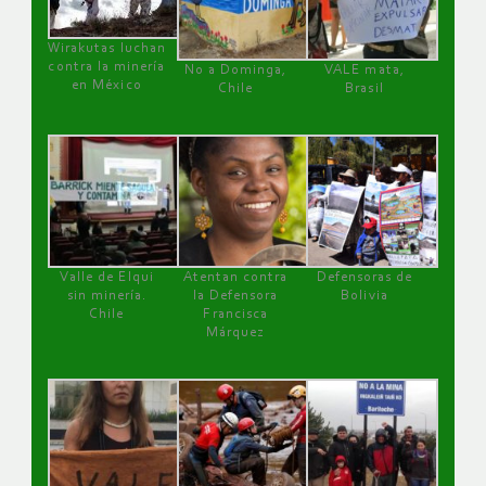
Wirakutas luchan
contra la minería
No a Dominga,
VALE mata,
en México
Chile
Brasil
Valle de Elqui
Atentan contra
Defensoras de
sin minería.
la Defensora
Bolivia
Chile
Francisca
Márquez