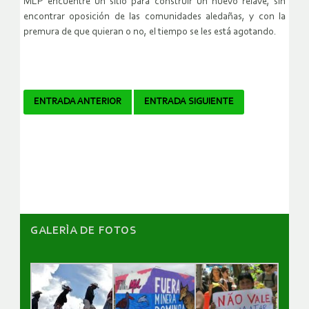
MLP encuentre un sitio para construir un nuevo relave, sin
encontrar oposición de las comunidades aledañas, y con la
premura de que quieran o no, el tiempo se les está agotando.
Navegador
ENTRADA ANTERIOR
ENTRADA SIGUIENTE
de
artículos
GALERÌA DE FOTOS