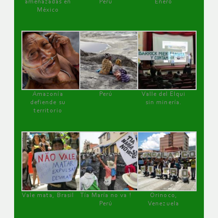
amenazadas en
Perú
Enero
México
Amazonía
Perú
Valle del Elqui
defiende su
sin minería.
territorio
Vale mata, Brasil
Tía María no va !
Orinoco,
Perú
Venezuela