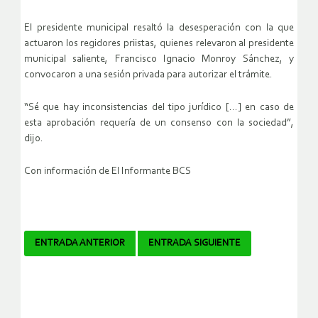
El presidente municipal resaltó la desesperación con la que
actuaron los regidores priistas, quienes relevaron al presidente
municipal saliente, Francisco Ignacio Monroy Sánchez, y
convocaron a una sesión privada para autorizar el trámite.
“Sé que hay inconsistencias del tipo jurídico […] en caso de
esta aprobación requería de un consenso con la sociedad”,
dijo.
Con información de El Informante BCS
Navegador
ENTRADA ANTERIOR
ENTRADA SIGUIENTE
de
artículos