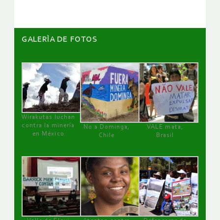
GALERÌA DE FOTOS
Wirakutas luchan
contra la minería
No a Dominga,
VALE mata,
en México
Chile
Brasil