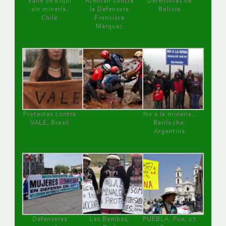
Valle de Elqui
Atentan contra
Defensoras de
sin minería.
la Defensora
Bolivia
Chile
Francisca
Márquez
Protestas contra
No a la minería ,
VALE, Brasil
Bariloche,
Argentina
Defensoras
Las Bambas,
PUEBLA, Pue, 27