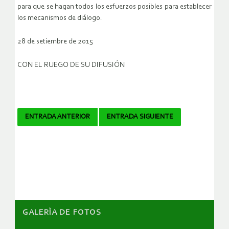
para que se hagan todos los esfuerzos posibles para establecer
los mecanismos de diálogo.
28 de setiembre de 2015
CON EL RUEGO DE SU DIFUSIÓN
Navegador
ENTRADA ANTERIOR
ENTRADA SIGUIENTE
de
artículos
GALERÌA DE FOTOS