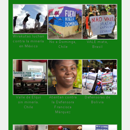
Wirakutas luchan
contra la minería
No a Dominga,
VALE mata,
en México
Chile
Brasil
Valle de Elqui
Atentan contra
Defensoras de
sin minería.
la Defensora
Bolivia
Chile
Francisca
Márquez