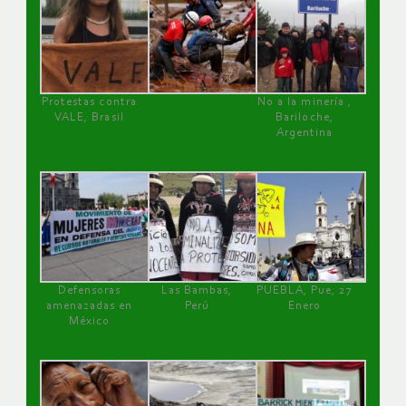
Protestas contra
No a la minería ,
VALE, Brasil
Bariloche,
Argentina
Defensoras
Las Bambas,
PUEBLA, Pue, 27
amenazadas en
Perú
Enero
México