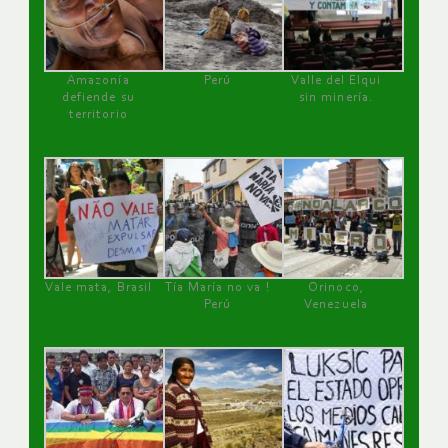
Amazonía
Perú
Valle del Elqui
defiende su
sin minería.
territorio
Vale mata, Brasil
Tía María no va !
Orinoco,
Perú
Venezuela