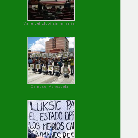
Valle del Elqui sin minería.
Orinoco, Venezuela