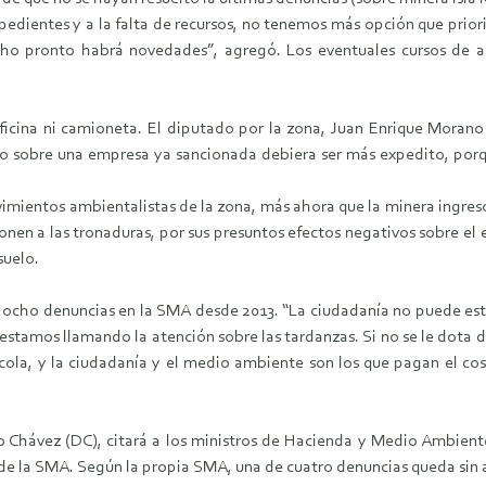
xpedientes y a la falta de recursos, no tenemos más opción que prior
ho pronto habrá novedades”, agregó. Los eventuales cursos de ac
 oficina ni camioneta. El diputado por la zona, Juan Enrique Moran
ceso sobre una empresa ya sancionada debiera ser más expedito, porq
mientos ambientalistas de la zona, más ahora que la minera ingres
oponen a las tronaduras, por sus presuntos efectos negativos sobre e
suelo.
ocho denuncias en la SMA desde 2013. “La ciudadanía no puede est
 estamos llamando la atención sobre las tardanzas. Si no se le dota
cola, y la ciudadanía y el medio ambiente son los que pagan el cost
Chávez (DC), citará a los ministros de Hacienda y Medio Ambiente 
 de la SMA. Según la propia SMA, una de cuatro denuncias queda sin 