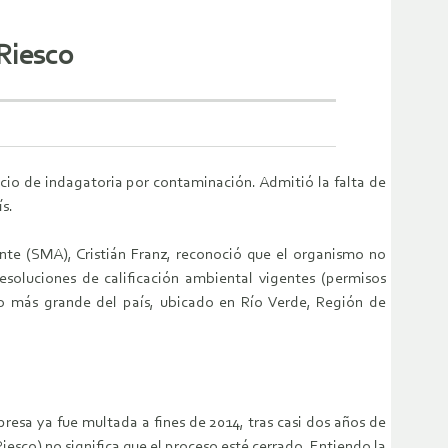
 Riesco
o de indagatoria por contaminación. Admitió la falta de
ís.
e (SMA), Cristián Franz, reconoció que el organismo no
resoluciones de calificación ambiental vigentes (permisos
rto más grande del país, ubicado en Río Verde, Región de
resa ya fue multada a fines de 2014, tras casi dos años de
iesco) no significa que el proceso esté cerrado. Entiendo la