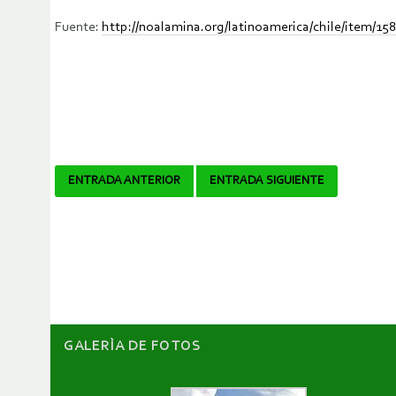
Fuente:
http://noalamina.org/latinoamerica/chile/item/1583
Navegador
ENTRADA ANTERIOR
ENTRADA SIGUIENTE
de
artículos
GALERÌA DE FOTOS