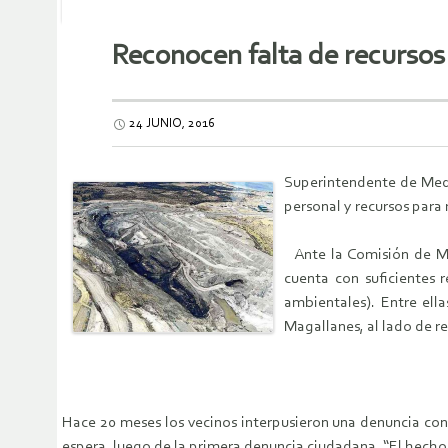
Reconocen falta de recursos e
24 JUNIO, 2016
Superintendente de Medi
personal y recursos para 
Ante la Comisión de Me
cuenta con suficientes r
ambientales). Entre ell
Magallanes, al lado de r
Hace 20 meses los vecinos interpusieron una denuncia cont
espera, luego de la primera denuncia ciudadana. “El hecho d