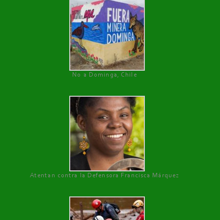
No a Dominga, Chile
Atentan contra la Defensora Francisca Márquez