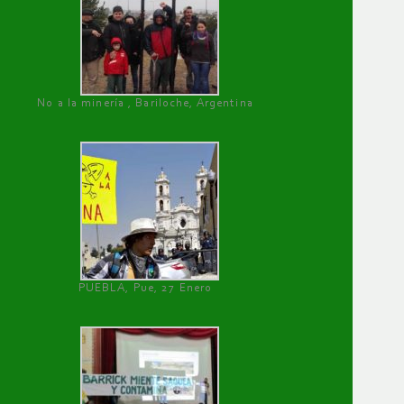
No a la minería , Bariloche, Argentina
PUEBLA, Pue, 27 Enero