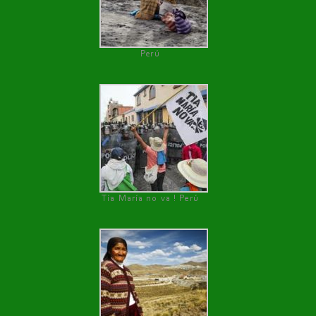
Perú
Tía María no va ! Perú