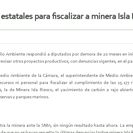
statales para fiscalizar a minera Isla
o Ambiente respondió a diputados por demora de 20 meses en inici
revisar otros proyectos productivos, con denuncias vigentes, en el pa
dio Ambiente de la Cámara, el superintendente de Medio Ambient
ecursos ni personal para fiscalizar el cumplimiento de las 15.177 
as, la de Minera Isla Riesco, el yacimiento de carbón a rajo abie
eservas y parques marinos.
ra la minera ante la SMA, sin ningún resultado hasta ahora. La emp
e que no se hayan resuelto la últimas denuncias (sobre minera Isla R