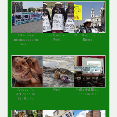
Defensoras
Las Bambas,
PUEBLA, Pue, 27
amenazadas en
Perú
Enero
México
Amazonía
Perú
Valle del Elqui
defiende su
sin minería.
territorio