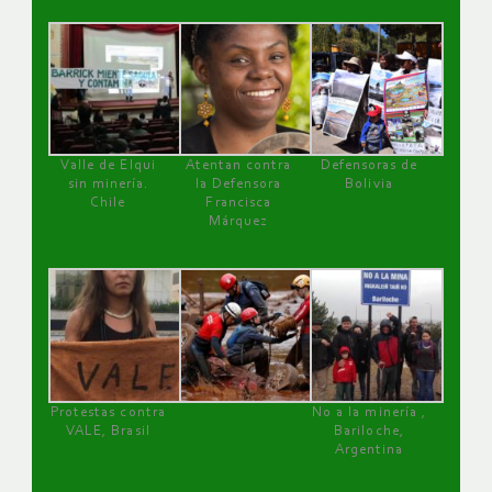
Valle de Elqui
Atentan contra
Defensoras de
sin minería.
la Defensora
Bolivia
Chile
Francisca
Márquez
Protestas contra
No a la minería ,
VALE, Brasil
Bariloche,
Argentina