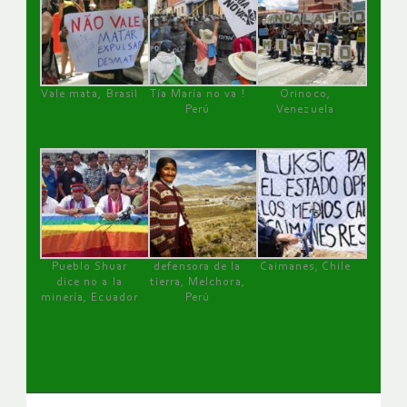
Vale mata, Brasil
Tía María no va !
Orinoco,
Perú
Venezuela
Pueblo Shuar
defensora de la
Caimanes, Chile
dice no a la
tierra, Melchora,
minería, Ecuador
Perú