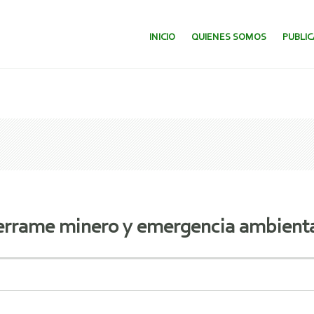
SALTAR AL CONTENIDO.
INICIO
QUIENES SOMOS
PUBLI
errame minero y emergencia ambienta