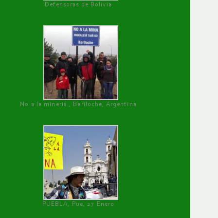
Defensoras de Bolivia
No a la minería , Bariloche, Argentina
PUEBLA, Pue, 27 Enero