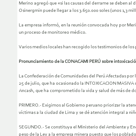
Merino agregó que «si las causas del derrame se deben al
Osinergmin puede llegar a los 3.650.000 soles (unos 1,3 mil
La empresa informó, en la reunión convocada hoy por Merin
un proceso de monitoreo médico.
Varios medios locales han recogido los testimonios de los
Pronunciamiento de la CONACAMI PERÚ sobre intoxicación
La Confederación de Comunidades del Perú Afectadas por 
25 de julio, que ha ocasionado la INTOXICACION MASIVA de
Ancash, que ha comprometido la vida y salud de más de dos
PRIMERO.- Exigimos al Gobierno peruano priorizar la aten
víctimas a la ciudad de Lima y se dé atención integral a ni
SEGUNDO.- Se constituya el Ministerio del Ambiente y Ener
peso de la Ley a la empresa minera puesto que los poblado