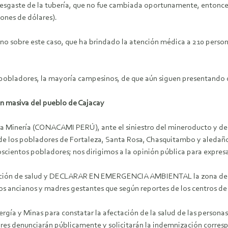
 desgaste de la tubería, que no fue cambiada oportunamente, entonce
lones de dólares).
o sobre este caso, que ha brindado la atención médica a 210 person
 pobladores, la mayoría campesinos, de que aún siguen presentando 
 masiva del pueblo de Cajacay
la Minería (CONACAMI PERÚ), ante el siniestro del mineroducto y d
 los pobladores de Fortaleza, Santa Rosa, Chasquitambo y aledaños 
cientos pobladores; nos dirigimos a la opinión pública para expresar
ción de salud y DECLARAR EN EMERGENCIA AMBIENTAL la zona de desast
ños ancianos y madres gestantes que según reportes de los centros de 
gía y Minas para constatar la afectación de la salud de las persona
res denunciarán públicamente y solicitarán la indemnización corresp