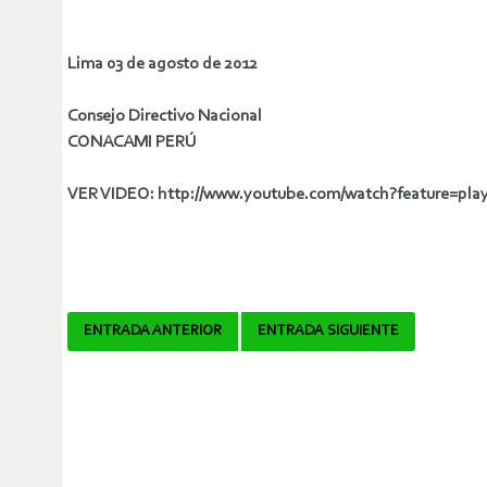
Lima 03 de agosto de 2012
Consejo Directivo Nacional
CONACAMI PERÚ
VER VIDEO: http://www.youtube.com/watch?feature=pl
Navegador
ENTRADA ANTERIOR
ENTRADA SIGUIENTE
de
artículos