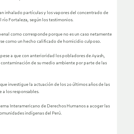
n inhalado partículas y los vapores del concentrado de
 río Fortaleza, según los testimonios.
a penal como corresponde porque no es un caso netamente
carse como un hecho calificado de homicidio culposo.
 pese a que con anterioridad los pobladores de Ayash,
r contaminación de su medio ambiente por parte de las
investigue la actuación de los 20 últimos años de las
e a los responsables.
istema Interamericano de Derechos Humanos a acoger las
comunidades indígenas del Perú.