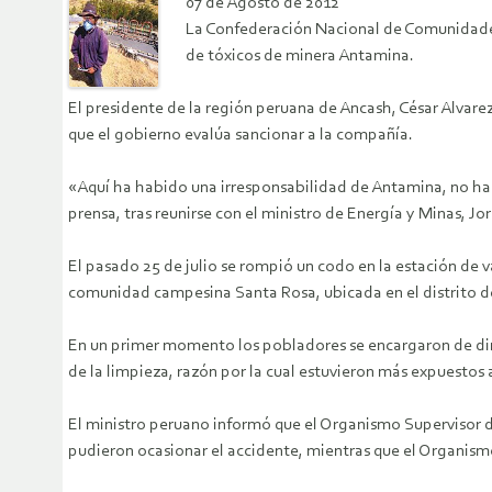
07 de Agosto de 2012
La Confederación Nacional de Comunidades 
de tóxicos de minera Antamina.
El presidente de la región peruana de Ancash, César Alvar
que el gobierno evalúa sancionar a la compañía.
«Aquí ha habido una irresponsabilidad de Antamina, no ha 
prensa, tras reunirse con el ministro de Energía y Minas, Jo
El pasado 25 de julio se rompió un codo en la estación d
comunidad campesina Santa Rosa, ubicada en el distrito de
En un primer momento los pobladores se encargaron de diri
de la limpieza, razón por la cual estuvieron más expuestos 
El ministro peruano informó que el Organismo Supervisor de
pudieron ocasionar el accidente, mientras que el Organism