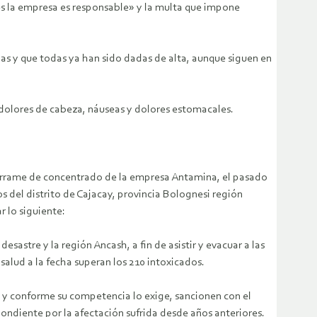
s la empresa es responsable» y la multa que impone
as y que todas ya han sido dadas de alta, aunque siguen en
dolores de cabeza, náuseas y dolores estomacales.
errame de concentrado de la empresa Antamina, el pasado
del distrito de Cajacay, provincia Bolognesi región
 lo siguiente:
re y la región Ancash, a fin de asistir y evacuar a las
salud a la fecha superan los 210 intoxicados.
s y conforme su competencia lo exige, sancionen con el
ondiente por la afectación sufrida desde años anteriores.