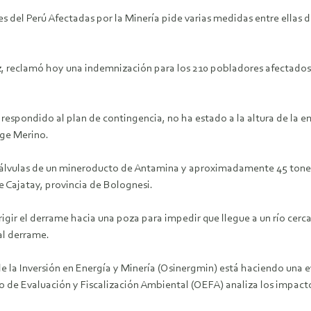
del Perú Afectadas por la Minería pide varias medidas entre ellas d
ez, reclamó hoy una indemnización para los 210 pobladores afectado
respondido al plan de contingencia, no ha estado a la altura de la 
rge Merino.
e válvulas de un mineroducto de Antamina y aproximadamente 45 tone
 Cajatay, provincia de Bolognesi.
gir el derrame hacia una poza para impedir que llegue a un río cerca
al derrame.
 la Inversión en Energía y Minería (Osinergmin) está haciendo una eva
o de Evaluación y Fiscalización Ambiental (OEFA) analiza los impact