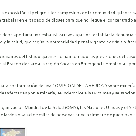
 exposición al peligro a los campesinos de la comunidad quienes ha
trabajar en el tapado de diques para que no llegue el concentrado al
 debe aperturar una exhaustiva investigación, entablar la denunci
o y la salud, que según la normatividad penal vigente podría tipifi
ionarios del Estado quienes no han tomado las previsiones del caso
o al Estado declare a la región Ancash en Emergencia Ambiental, po
ata conformación de una COMISION DE LA VERDAD sobre minería que 
s afectadas por la minería, se indemnice a las víctimas y se sancion
rganización Mundial de la Salud (OMS), las Naciones Unidas y el S
e la vida y salud de miles de personas principalmente de pueblos y 