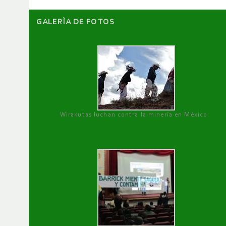
GALERÌA DE FOTOS
Wirakutas luchan contra la minería en México