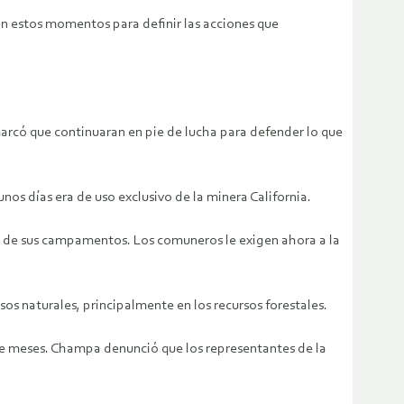
n estos momentos para definir las acciones que
arcó que continuaran en pie de lucha para defender lo que
os días era de uso exclusivo de la minera California.
o de sus campamentos. Los comuneros le exigen ahora a la
sos naturales, principalmente en los recursos forestales.
eve meses. Champa denunció que los representantes de la