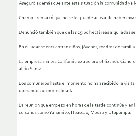
Aseguró además que ante esta situación la comunidad ya le 
Champa remarcó que no se les puede acusar de haber invad
Denunció también que de las 25.60 hectáreas alquiladas s
En el lugar se encuentran niños, jóvenes, madres de familia
La empresa minera California extrae oro utilizando Cianuro
al río Santa.
Los comuneros hasta el momento no han recibido la visita d
operando con normalidad.
La reunión que empezó en horas de la tarde continúa y en l
cercanos como Yanamito, Huascao, Musho y Utupampa.