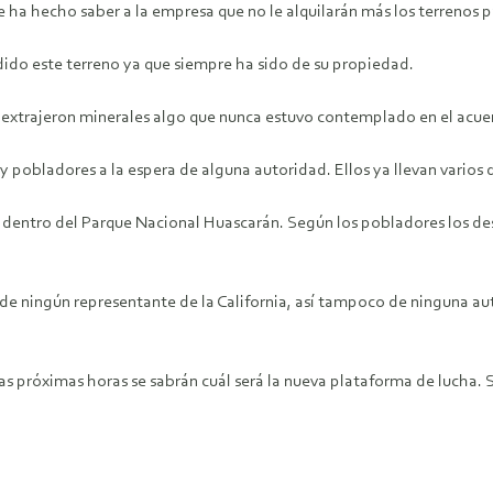
ha hecho saber a la empresa que no le alquilarán más los terrenos pa
ido este terreno ya que siempre ha sido de su propiedad.
e extrajeron minerales algo que nunca estuvo contemplado en el acu
 y pobladores a la espera de alguna autoridad. Ellos ya llevan varios
 dentro del Parque Nacional Huascarán. Según los pobladores los des
e ningún representante de la California, así tampoco de ninguna aut
as próximas horas se sabrán cuál será la nueva plataforma de lucha.