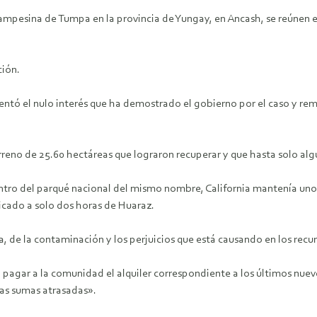
pesina de Tumpa en la provincia de Yungay, en Ancash, se reúnen e
ción.
tó el nulo interés que ha demostrado el gobierno por el caso y rem
no de 25.60 hectáreas que lograron recuperar y que hasta solo algun
ntro del parqué nacional del mismo nombre, California mantenía un
bicado a solo dos horas de Huaraz.
, de la contaminación y los perjuicios que está causando en los recur
n pagar a la comunidad el alquiler correspondiente a los últimos nu
tas sumas atrasadas».