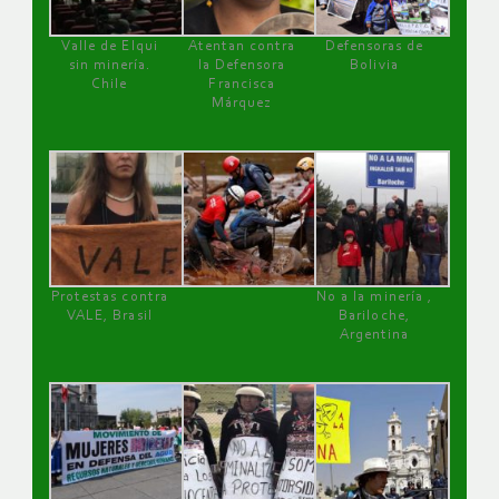
Valle de Elqui
Atentan contra
Defensoras de
sin minería.
la Defensora
Bolivia
Chile
Francisca
Márquez
Protestas contra
No a la minería ,
VALE, Brasil
Bariloche,
Argentina