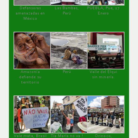
Defensoras
Las Bambas,
PUEBLA, Pue, 27
amenazadas en
Perú
Enero
México
Amazonía
Perú
Valle del Elqui
defiende su
sin minería.
territorio
Vale mata, Brasil
Tía María no va !
Orinoco,