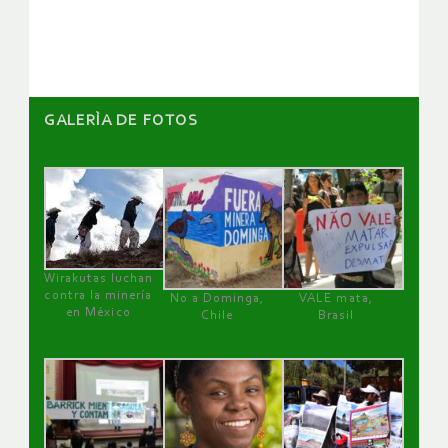
artículos
GALERÌA DE FOTOS
Wirakutas luchan
contra la minería
No a Dominga,
VALE mata,
en México
Chile
Brasil