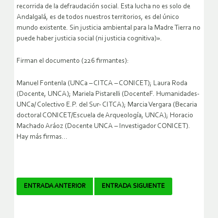
recorrida de la defraudación social. Esta lucha no es solo de
Andalgalá, es de todos nuestros territorios, es del único
mundo existente. Sin justicia ambiental para la Madre Tierra no
puede haber justicia social (ni justicia cognitiva)».
Firman el documento (226 firmantes):
Manuel Fontenla (UNCa – CITCA – CONICET); Laura Roda
(Docente, UNCA); Mariela Pistarelli (DocenteF. Humanidades-
UNCa/ Colectivo E.P. del Sur- CITCA); Marcia Vergara (Becaria
doctoral CONICET/Escuela de Arqueología, UNCA); Horacio
Machado Aráoz (Docente UNCA – Investigador CONICET).
Hay más firmas…
Navegador
ENTRADA ANTERIOR
ENTRADA SIGUIENTE
de