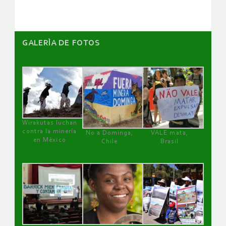
GALERÌA DE FOTOS
Wirakutas luchan
contra la minería
No a Dominga,
VALE mata,
en México
Chile
Brasil