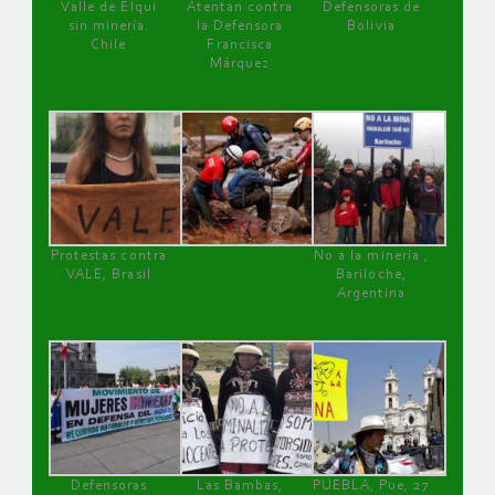
Valle de Elqui
Atentan contra
Defensoras de
sin minería.
la Defensora
Bolivia
Chile
Francisca
Márquez
Protestas contra
No a la minería ,
VALE, Brasil
Bariloche,
Argentina
Defensoras
Las Bambas,
PUEBLA, Pue, 27