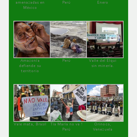
amenazadas en
Perú
Enero
México
Amazonía
Perú
Valle del Elqui
defiende su
sin minería.
territorio
Vale mata, Brasil
Tía María no va !
Orinoco,
Perú
Venezuela