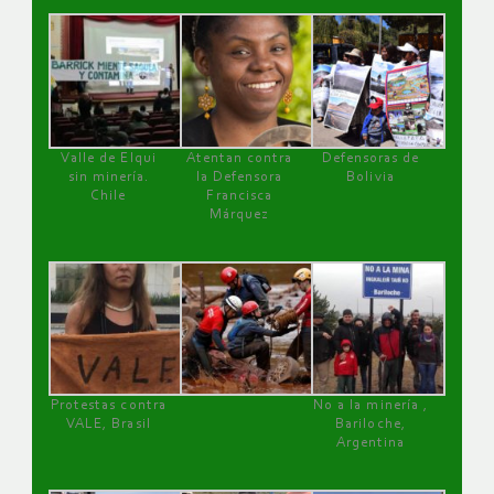
Valle de Elqui
Atentan contra
Defensoras de
sin minería.
la Defensora
Bolivia
Chile
Francisca
Márquez
Protestas contra
No a la minería ,
VALE, Brasil
Bariloche,
Argentina