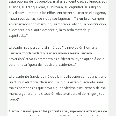
aspiraciones de los pueblos, matan su identidad, su lengua, sus
sueños, su tranquilidad, su historia, su dignidad, su religión,
sus dioses… matan a los niños lentamente… matan el oxígeno,
matan sus tierras, sus ríos y sus lagunas… Y siembran campos
envenenados con mercurio, siembran el olvido, la prostitución,
el desprecio y el auto desprecio, la miseria material y
espiritual…”.
El académico peruano afirmó que “la involución humana
llamada ‘modernidad’ y la maquinaria asesina llamada
‘inversión’ cuyo excremento es el ‘desarrollo’, se apropió de la
voluminosa figura de nuestro presidente…”.
El presidente García opinó que la movilización campesina tiene
un “tufillo electoral clarísimo… y lo que están buscando unas
malas personas es que haya alguna víctima o muertos y de esa
manera generar una situación electoral para el domingo 5 (de
junio)”.
García insinuó que en las protestas hay injerencia extranjera de