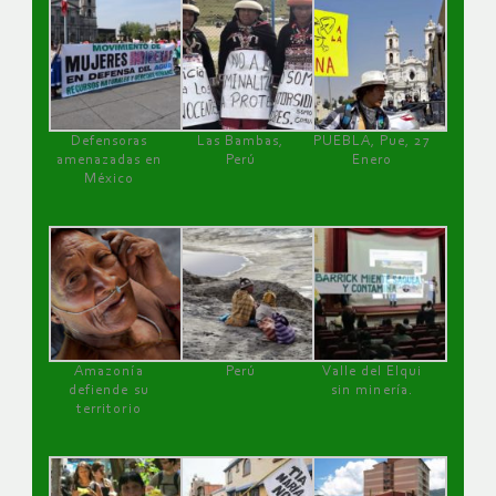
Defensoras
Las Bambas,
PUEBLA, Pue, 27
amenazadas en
Perú
Enero
México
Amazonía
Perú
Valle del Elqui
defiende su
sin minería.
territorio