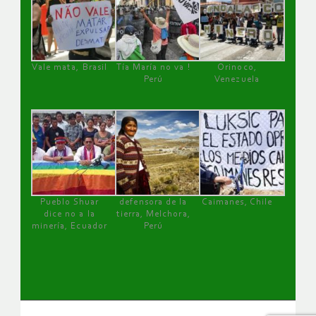
Vale mata, Brasil
Tía María no va !
Orinoco,
Perú
Venezuela
Pueblo Shuar
defensora de la
Caimanes, Chile
dice no a la
tierra, Melchora,
minería, Ecuador
Perú