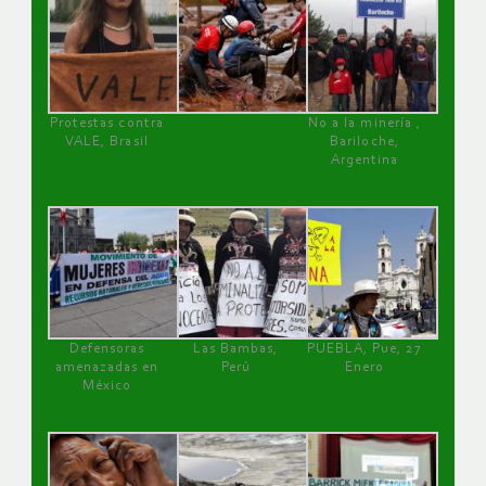
Protestas contra
No a la minería ,
VALE, Brasil
Bariloche,
Argentina
Defensoras
Las Bambas,
PUEBLA, Pue, 27
amenazadas en
Perú
Enero
México