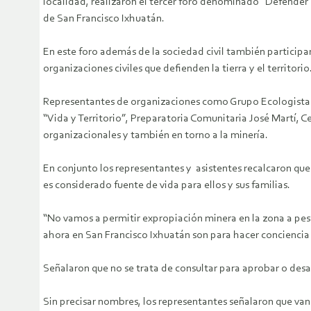
localidad, realizaron el tercer foro denominado “Defender el
de San Francisco Ixhuatán.
En este foro además de la sociedad civil también particip
organizaciones civiles que defienden la tierra y el territorio
Representantes de organizaciones como Grupo Ecologista Z
“Vida y Territorio”, Preparatoria Comunitaria José Martí, 
organizacionales y también en torno a la minería.
En conjunto los representantes y asistentes recalcaron que 
es considerado fuente de vida para ellos y sus familias.
“No vamos a permitir expropiación minera en la zona a pes
ahora en San Francisco Ixhuatán son para hacer conciencia de
Señalaron que no se trata de consultar para aprobar o de
Sin precisar nombres, los representantes señalaron que van 