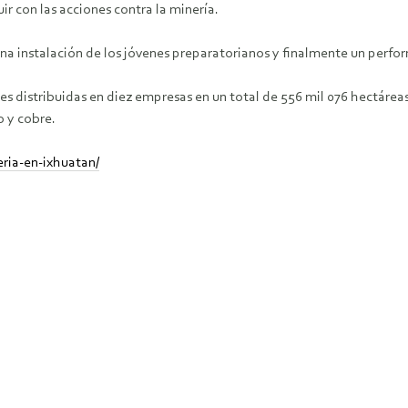
r con las acciones contra la minería.
 una instalación de los jóvenes preparatorianos y finalmente un per
s distribuidas en diez empresas en un total de 556 mil 076 hectáreas,
o y cobre.
eria-en-ixhuatan/