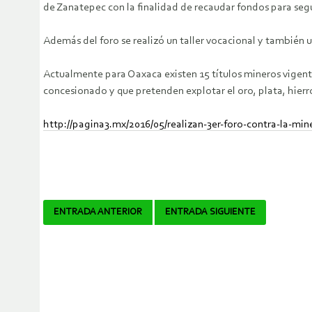
de Zanatepec con la finalidad de recaudar fondos para segui
Además del foro se realizó un taller vocacional y también
Actualmente para Oaxaca existen 15 títulos mineros vigente
concesionado y que pretenden explotar el oro, plata, hierr
http://pagina3.mx/2016/05/realizan-3er-foro-contra-la-min
Navegador
ENTRADA ANTERIOR
ENTRADA SIGUIENTE
de
artículos