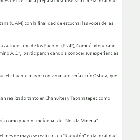
iones de la escuela preparatoria José Martí de la localidad
na (UAM) con la finalidad de escuchar las voces de las
la Autogestión de los Pueblos (PIAP), Comité Ixtepecano
amino A.C.”, participaron dando a conocer sus experiencias
que el afluente mayor contaminado sería el río Ostuta, que
e han realizado tanto en Chahuites y Tapanatepec como
ía como pueblos indígenas de “No a la Mineria”.
del mes de mayo se realizará un “Radiotón” en la localidad