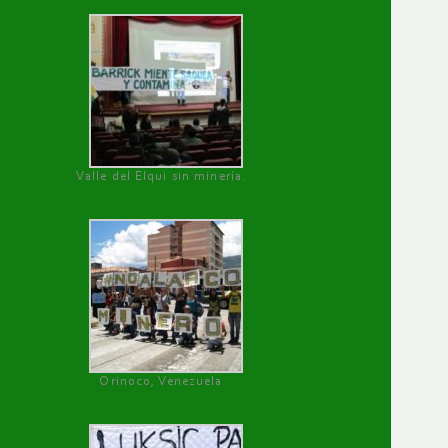
Valle del Elqui sin minería.
Orinoco, Venezuela