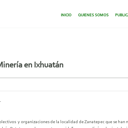
SALTAR AL CONTENIDO.
INICIO
QUIENES SOMOS
PUBLI
Minería en Ixhuatán
–
lectivos y organizaciones de la localidad de Zanatepec que se han 