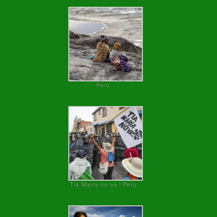
Perú
Tía María no va ! Perú