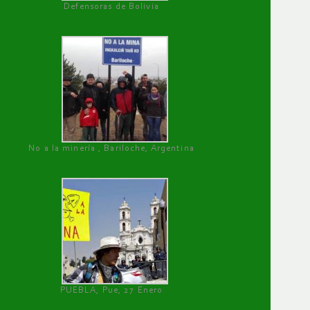
Defensoras de Bolivia
No a la minería , Bariloche, Argentina
PUEBLA, Pue, 27 Enero