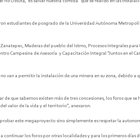
 río Ostuta, es salvar nuestra comida” que se realizó en las instalac
aron estudiantes de posgrado de la Universidad Autónoma Metropolita
.
anatepec, Maderas del pueblo del Istmo, Procesos Integrales para 
Centro Campesina de Asesoría y Capacitación Integral “Juntos en el C
no van a permitir la instalación de una minera en su zona, debido a 
ar de que sabemos existen más de tres concesiones, los foros que s
l valor de la vida y el territorio”, anexaron.
saprobar este megaproyecto sino simplemente es respetar la autonom
a continuar los foros por otras localidades y para los primeros días 