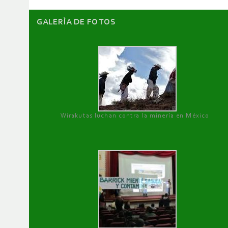
GALERÌA DE FOTOS
Wirakutas luchan contra la minería en México