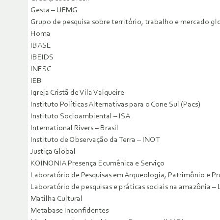
Gesta – UFMG
Grupo de pesquisa sobre território, trabalho e mercado
Homa
IBASE
IBEIDS
INESC
IEB
Igreja Cristã de Vila Valqueire
Instituto Políticas Alternativas para o Cone Sul (Pacs)
Instituto Socioambiental – ISA
International Rivers – Brasil
Instituto de Observação da Terra – INOT
Justiça Global
KOINONIA Presença Ecumênica e Serviço
Laboratório de Pesquisas em Arqueologia, Patrimônio e P
Laboratório de pesquisas e práticas sociais na amazôni
Matilha Cultural
Metabase Inconfidentes