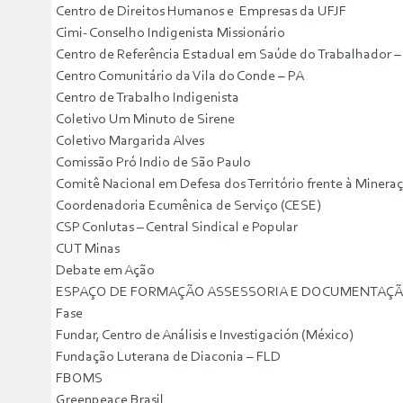
Centro de Direitos Humanos e Empresas da UFJF
Cimi- Conselho Indigenista Missionário
Centro de Referência Estadual em Saúde do Trabalhador –
Centro Comunitário da Vila do Conde – PA
Centro de Trabalho Indigenista
Coletivo Um Minuto de Sirene
Coletivo Margarida Alves
Comissão Pró Indio de São Paulo
Comitê Nacional em Defesa dos Território frente à Minera
Coordenadoria Ecumênica de Serviço (CESE)
CSP Conlutas – Central Sindical e Popular
CUT Minas
Debate em Ação
ESPAÇO DE FORMAÇÃO ASSESSORIA E DOCUMENTAÇ
Fase
Fundar, Centro de Análisis e Investigación (México)
Fundação Luterana de Diaconia – FLD
FBOMS
Greenpeace Brasil