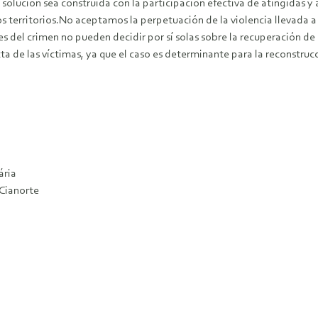
olución sea construida con la participación efectiva de atingidas y at
 territorios.No aceptamos la perpetuación de la violencia llevada a
s del crimen no pueden decidir por sí solas sobre la recuperación de
ecta de las víctimas, ya que el caso es determinante para la reconstru
ária
Cianorte