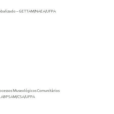
 globalizado – GETTAM/NAEA/UFPA
rocessos Museológicos Comunitários
a – LABPSAM/CSA/UFPA