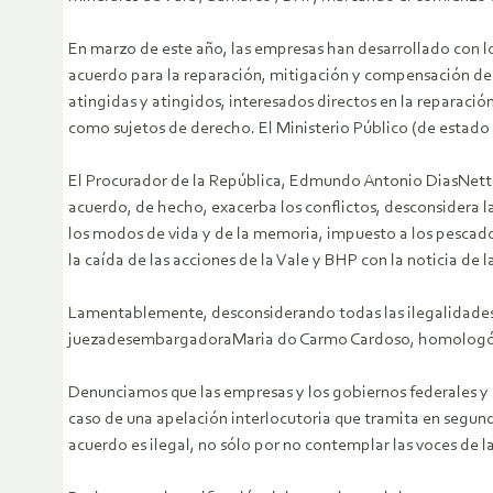
En marzo de este año, las empresas han desarrollado con
acuerdo para la reparación, mitigación y compensación de l
atingidas y atingidos, interesados directos en la reparació
como sujetos de derecho. El Ministerio Público (de estado y 
El Procurador de la República, Edmundo Antonio DiasNett
acuerdo, de hecho, exacerba los conflictos, desconsidera l
los modos de vida y de la memoria, impuesto a los pescad
la caída de las acciones de la Vale y BHP con la noticia de 
Lamentablemente, desconsiderando todas las ilegalidades ide
juezadesembargadoraMaria do Carmo Cardoso, homologó aye
Denunciamos que las empresas y los gobiernos federales y 
caso de una apelación interlocutoria que tramita en segunda
acuerdo es ilegal, no sólo por no contemplar las voces de 