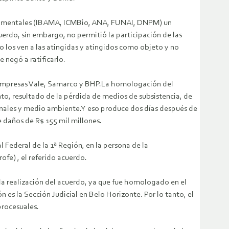
ernamentales (IBAMA, ICMBio, ANA, FUNAI, DNPM) un
erdo, sin embargo, no permitió la participación de las
do los ven a las atingidas y atingidos como objeto y no
 negó a ratificarlo.
s empresas Vale, Samarco y BHP.La homologación del
nto, resultado de la pérdida de medios de subsistencia, de
onales y medio ambiente.Y eso produce dos días después de
de daños de R$ 155 mil millones.
 Federal de la 1ª Región, en la persona de la
e) , el referido acuerdo.
la realización del acuerdo, ya que fue homologado en el
 es la Sección Judicial en Belo Horizonte. Por lo tanto, el
procesuales.