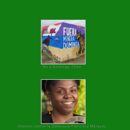
No a Dominga, Chile
Atentan contra la Defensora Francisca Márquez