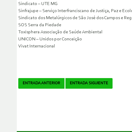
Sindicato – UTE MG
Sinfrajupe – Serviço Interfranciscano de Justiça, Paz e Eco
Sindicato dos Metalúrgicos de São José dos Campos e Reg
SOS Serra da Piedade
Toxisphera Associação de Saúde Ambiental
UNICON – Unidos por Conceição
Vivat Internacional
Navegador
ENTRADA ANTERIOR
ENTRADA SIGUIENTE
de
artículos