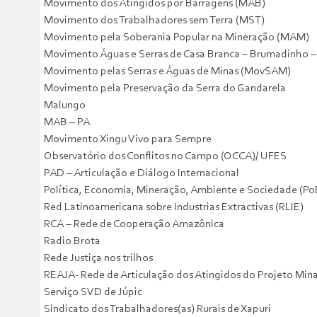
Movimento dos Atingidos por Barragens (MAB)
Movimento dos Trabalhadores sem Terra (MST)
Movimento pela Soberania Popular na Mineração (MAM)
Movimento Águas e Serras de Casa Branca – Brumadinho 
Movimento pelas Serras e Águas de Minas (MovSAM)
Movimento pela Preservação da Serra do Gandarela
Malungo
MAB – PA
Movimento Xingu Vivo para Sempre
Observatório dos Conflitos no Campo (OCCA)/ UFES
PAD – Articulação e Diálogo Internacional
Política, Economia, Mineração, Ambiente e Sociedade (
Red Latinoamericana sobre Industrias Extractivas (RLIE)
RCA – Rede de Cooperação Amazônica
Radio Brota
Rede Justiça nos trilhos
REAJA- Rede de Articulação dos Atingidos do Projeto Min
Serviço SVD de Júpic
Sindicato dos Trabalhadores(as) Rurais de Xapuri