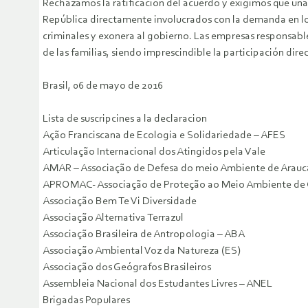
Rechazamos la ratificación del acuerdo y exigimos que una s
República directamente involucrados con la demanda en los
criminales y exonera al gobierno. Las empresas responsable
de las familias, siendo imprescindible la participación dir
Brasil, 06 de mayo de 2016
Lista de suscripcines a la declaracion
Ação Franciscana de Ecologia e Solidariedade – AFES
Articulação Internacional dos Atingidos pela Vale
AMAR – Associação de Defesa do meio Ambiente de Arauc
APROMAC- Associação de Proteção ao Meio Ambiente de 
Associação Bem Te Vi Diversidade
Associação Alternativa Terrazul
Associação Brasileira de Antropologia – ABA
Associação Ambiental Voz da Natureza (ES)
Associação dos Geógrafos Brasileiros
Assembleia Nacional dos Estudantes Livres – ANEL
Brigadas Populares