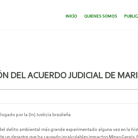
SALTAR AL CONTENIDO.
INICIO
QUIENES SOMOS
PUBLI
 DEL ACUERDO JUDICIAL DE MAR
gado por la (In) Justicia brasileña
del delito ambiental más grande experimentado alguna vez en la histor
e un desastre que ha causado incalculables impactos Minas Gerais, E