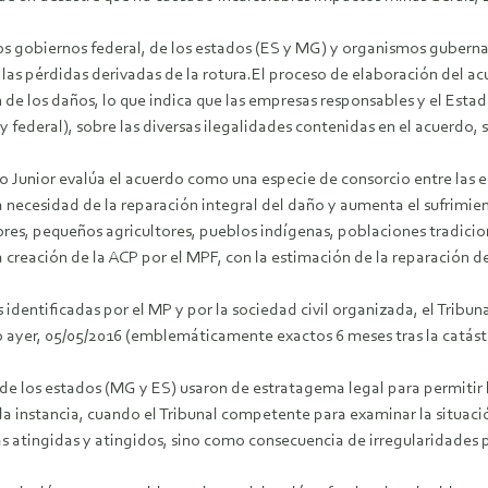
 los gobiernos federal, de los estados (ES y MG) y organismos gub
as pérdidas derivadas de la rotura.El proceso de elaboración del acu
n de los daños, lo que indica que las empresas responsables y el Esta
federal), sobre las diversas ilegalidades contenidas en el acuerdo, se
o Junior evalúa el acuerdo como una especie de consorcio entre la
a necesidad de la reparación integral del daño y aumenta el sufrimie
ores, pequeños agricultores, pueblos indígenas, poblaciones tradici
la creación de la ACP por el MPF, con la estimación de la reparación 
ntificadas por el MP y por la sociedad civil organizada, el Tribunal
r, 05/05/2016 (emblemáticamente exactos 6 meses tras la catástrof
de los estados (MG y ES) usaron de estratagema legal para permitir 
 instancia, cuando el Tribunal competente para examinar la situación
las atingidas y atingidos, sino como consecuencia de irregularidades 