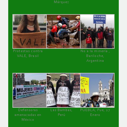
Márquez
Protestas contra
No a la minería ,
VALE, Brasil
Bariloche,
Argentina
Defensoras
Las Bambas,
PUEBLA, Pue, 27
amenazadas en
Perú
Enero
México