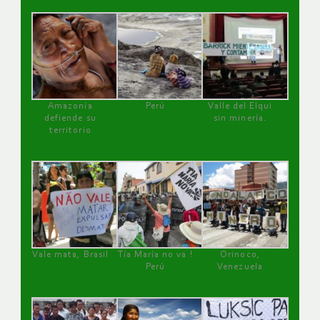
Amazonía
Perú
Valle del Elqui
defiende su
sin minería.
territorio
Vale mata, Brasil
Tía María no va !
Orinoco,
Perú
Venezuela