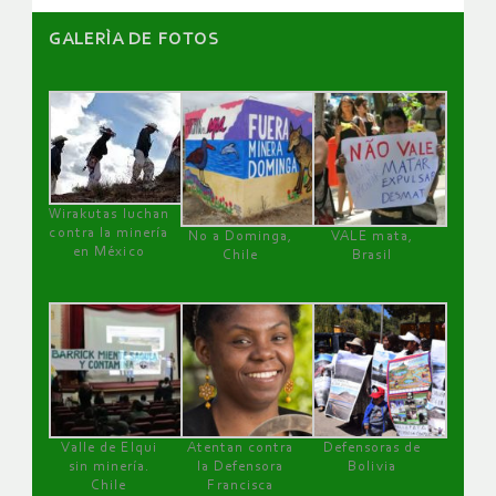
GALERÌA DE FOTOS
Wirakutas luchan
contra la minería
No a Dominga,
VALE mata,
en México
Chile
Brasil
Valle de Elqui
Atentan contra
Defensoras de
sin minería.
la Defensora
Bolivia
Chile
Francisca