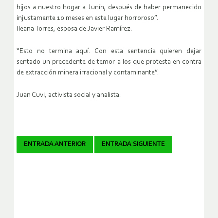
hijos a nuestro hogar a Junín, después de haber permanecido
injustamente 10 meses en este lugar horroroso”.
Ileana Torres, esposa de Javier Ramírez.
“Esto no termina aquí. Con esta sentencia quieren dejar
sentado un precedente de temor a los que protesta en contra
de extracción minera irracional y contaminante”.
Juan Cuvi, activista social y analista.
Navegador
ENTRADA ANTERIOR
ENTRADA SIGUIENTE
de
artículos