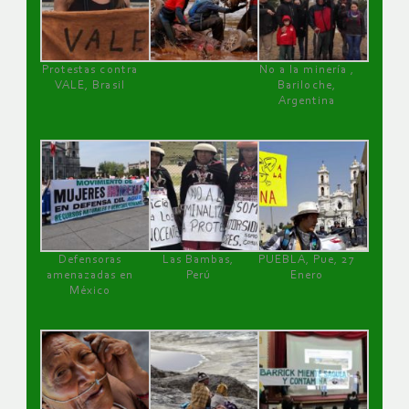
Protestas contra
No a la minería ,
VALE, Brasil
Bariloche,
Argentina
Defensoras
Las Bambas,
PUEBLA, Pue, 27
amenazadas en
Perú
Enero
México