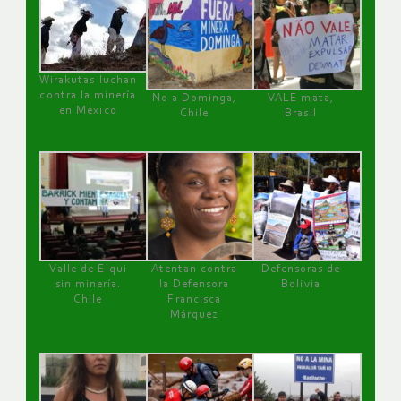
Wirakutas luchan
contra la minería
No a Dominga,
VALE mata,
en México
Chile
Brasil
Valle de Elqui
Atentan contra
Defensoras de
sin minería.
la Defensora
Bolivia
Chile
Francisca
Márquez