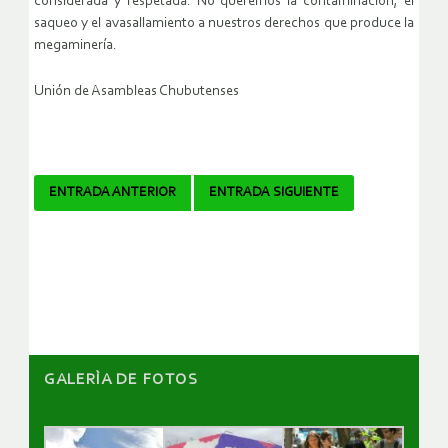
considerada y respetada. No queremos la contaminación, el
saqueo y el avasallamiento a nuestros derechos que produce la
megaminería.
Unión de Asambleas Chubutenses
Navegador
ENTRADA ANTERIOR
ENTRADA SIGUIENTE
de
artículos
GALERÌA DE FOTOS