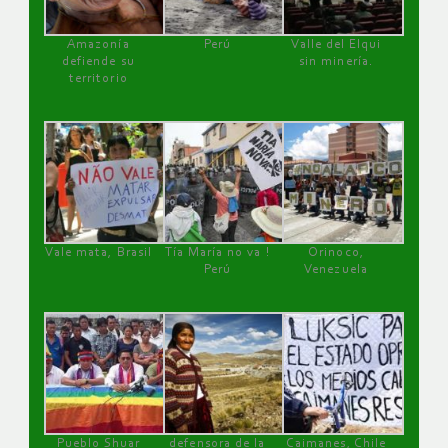
Amazonía
Perú
Valle del Elqui
defiende su
sin minería.
territorio
Vale mata, Brasil
Tía María no va !
Orinoco,
Perú
Venezuela
Pueblo Shuar
defensora de la
Caimanes, Chile