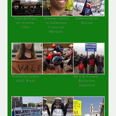
Valle de Elqui
Atentan contra
Defensoras de
sin minería.
la Defensora
Bolivia
Chile
Francisca
Márquez
Protestas contra
No a la minería ,
VALE, Brasil
Bariloche,
Argentina