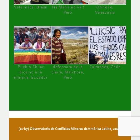
Vale mata, Brasil
Tía María no va !
Orinoco,
Perú
Venezuela
Pueblo Shuar
defensora de la
Caimanes, Chile
dice no a la
tierra, Melchora,
minería, Ecuador
Perú
(cc-by) Observatorio de Conflictos Mineros de América Latina, 2026