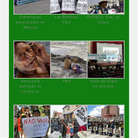
Defensoras
Las Bambas,
PUEBLA, Pue, 27
amenazadas en
Perú
Enero
México
Amazonía
Perú
Valle del Elqui
defiende su
sin minería.
territorio