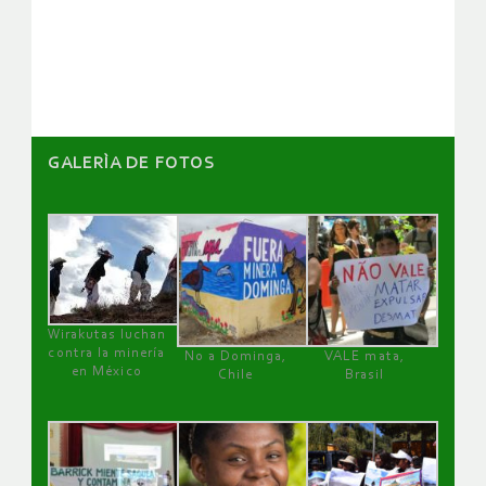
de
artículos
GALERÌA DE FOTOS
Wirakutas luchan
contra la minería
No a Dominga,
VALE mata,
en México
Chile
Brasil