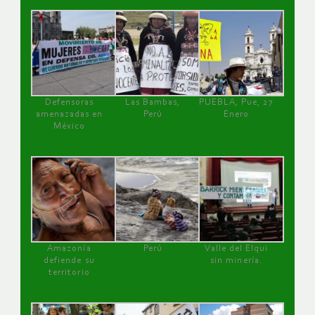
Defensoras
Las Bambas,
PUEBLA, Pue, 27
amenazadas en
Perú
Enero
México
Amazonía
Perú
Valle del Elqui
defiende su
sin minería.
territorio