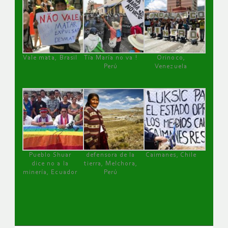
Vale mata, Brasil
Tía María no va !
Orinoco,
Perú
Venezuela
Pueblo Shuar
defensora de la
Caimanes, Chile
dice no a la
tierra, Melchora,
minería, Ecuador
Perú