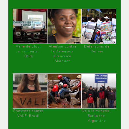
Valle de Elqui
Atentan contra
Defensoras de
sin minería.
la Defensora
Bolivia
Chile
Francisca
Márquez
Protestas contra
No a la minería ,
VALE, Brasil
Bariloche,
Argentina