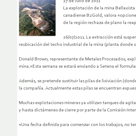
27 de Julio de 2011
La explotación de la mina Bellavist
canadiense B2Gold, valora «opciones
de la región rechaza de plano la rea
26/07/2011. La extracción está suspe
reubicación del techo industrial de la mina (planta donde se
Donald Brown, representante de Metales Procesados, explicó
mina.»Esta semana se estará enviando a Setena el formula
Además, se pretende sustituir las pilas de lixiviación (dond
la compañía. Actualmente estas pilas se encuentran expues
Muchas explotaciones mineras ya utilizan tanques de agita
y hasta dictámenes de cierre por parte de la Comisión In
«Una fecha definida para comenzar con los trabajos, no ten