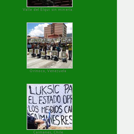
Valle del Elqui sin minería.
Orinoco, Venezuela
Caimanes, Chile