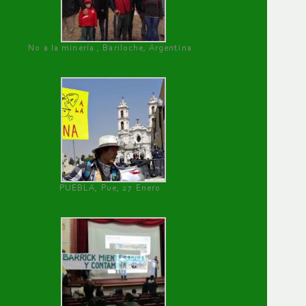
No a la minería , Bariloche, Argentina
PUEBLA, Pue, 27 Enero