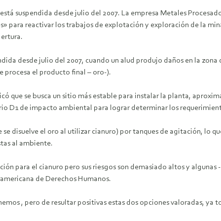
a está suspendida desde julio del 2007. La empresa Metales Procesad
» para reactivar los trabajos de explotación y exploración de la mi
pertura.
ndida desde julio del 2007, cuando un alud produjo daños en la zona
 procesa el producto final – oro-).
 que se busca un sitio más estable para instalar la planta, aproxim
rio D1 de impacto ambiental para lograr determinar los requerimient
e se disuelve el oro al utilizar cianuro) por tanques de agitación, lo
tas al ambiente.
ción para el cianuro pero sus riesgos son demasiado altos y algunas
teramericana de Derechos Humanos.
emos , pero de resultar positivas estas dos opciones valoradas, ya 