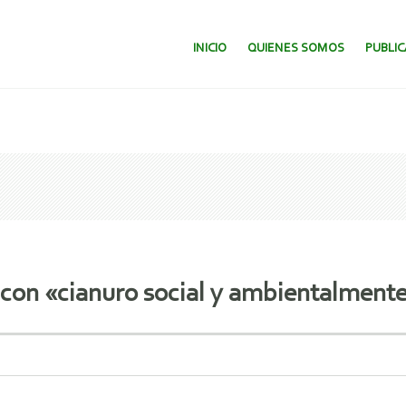
SALTAR AL CONTENIDO.
INICIO
QUIENES SOMOS
PUBLI
 con «cianuro social y ambientalment