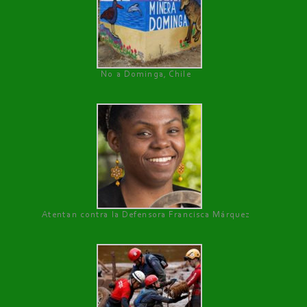
No a Dominga, Chile
Atentan contra la Defensora Francisca Márquez