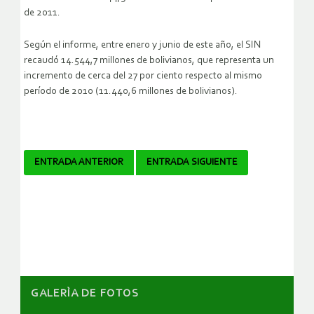
de 2011.
Según el informe, entre enero y junio de este año, el SIN
recaudó 14.544,7 millones de bolivianos, que representa un
incremento de cerca del 27 por ciento respecto al mismo
período de 2010 (11.440,6 millones de bolivianos).
Navegador
ENTRADA ANTERIOR
ENTRADA SIGUIENTE
de
artículos
GALERÌA DE FOTOS