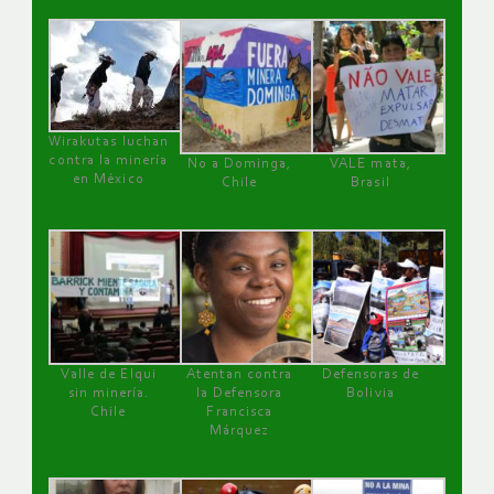
Wirakutas luchan
contra la minería
No a Dominga,
VALE mata,
en México
Chile
Brasil
Valle de Elqui
Atentan contra
Defensoras de
sin minería.
la Defensora
Bolivia
Chile
Francisca
Márquez