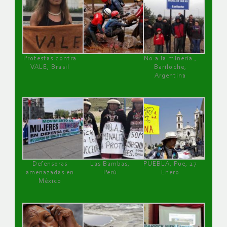
Protestas contra
No a la minería ,
VALE, Brasil
Bariloche,
Argentina
Defensoras
Las Bambas,
PUEBLA, Pue, 27
amenazadas en
Perú
Enero
México