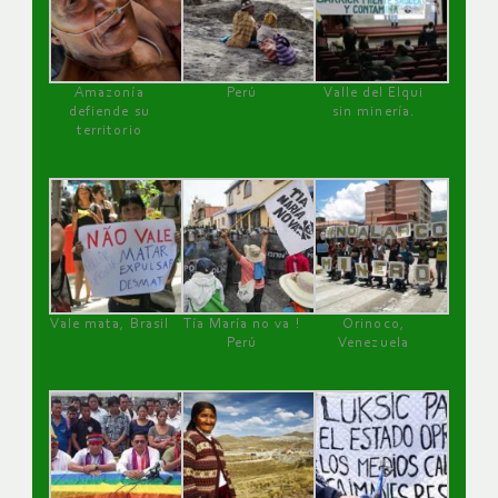
Amazonía
Perú
Valle del Elqui
defiende su
sin minería.
territorio
Vale mata, Brasil
Tía María no va !
Orinoco,
Perú
Venezuela