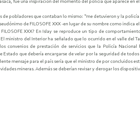
saca, fue una inspiración del momento del policía que aparece en el
s de pobladores que contaban lo mismo: “me detuvieron y la policía m
l seudónimo de FILOSOFE XXX -en lugar de su nombre como indica el r
 FILOSOFE XXX? En Islay se reproduce un tipo de comportamiento
El ministro del Interior ha señalado que lo ocurrido en el valle de
 los convenios de prestación de servicios que la Policía Naciona
de Estado que debería encargarse de velar por la seguridad de todos
celente mensaje para el país sería que el ministro de por concluidos e
tividades mineras. Además se deberían revisar y derogar los dispositiv