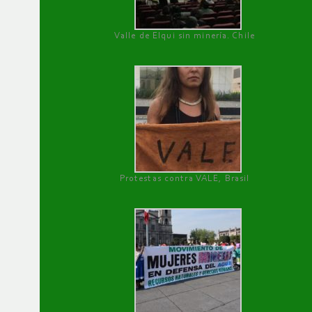
Valle de Elqui sin minería. Chile
Protestas contra VALE, Brasil