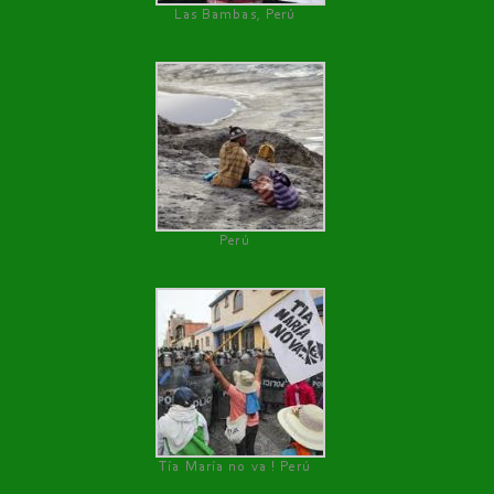
Las Bambas, Perú
Perú
Tía María no va ! Perú