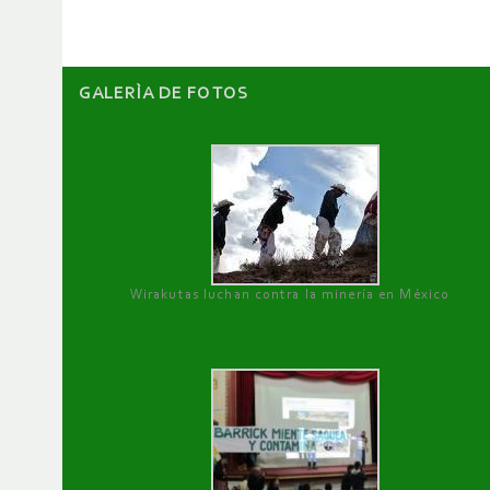
GALERÌA DE FOTOS
Wirakutas luchan contra la minería en México