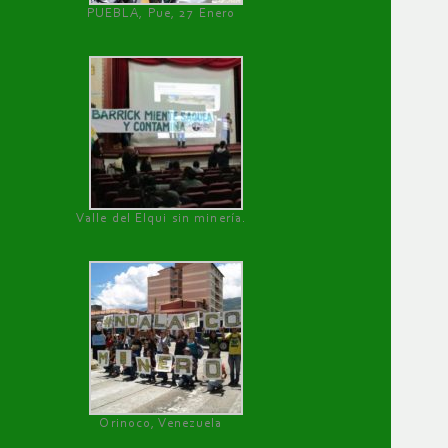
PUEBLA, Pue, 27 Enero
Valle del Elqui sin minería.
Orinoco, Venezuela