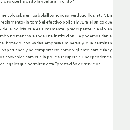
 video que ha dado la vuelta al mundo?
e colocaba en los bolsillos hondas, verduguillos, etc.”. En
eglamento- la tomó el efectivo policial? ¿Era el único que
 de la policía que es sumamente preocupante. Se vio en
l Tambo no mancha a toda una institución. Le podemos dar la
l ha firmado con varias empresas mineras y que terminan
 los peruanos y no comportarse como vigilante particular y
stos convenios para que la policía recupere su independencia
os legales que permiten esta “prestación de servicios.