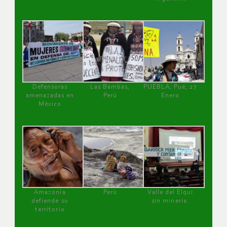
Defensoras
Las Bambas,
PUEBLA, Pue, 27
amenazadas en
Perú
Enero
México
Amazonía
Perú
Valle del Elqui
defiende su
sin minería.
territorio