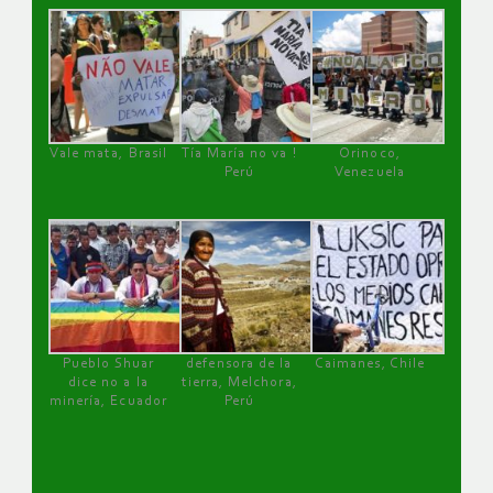
Vale mata, Brasil
Tía María no va !
Orinoco,
Perú
Venezuela
Pueblo Shuar
defensora de la
Caimanes, Chile
dice no a la
tierra, Melchora,
minería, Ecuador
Perú