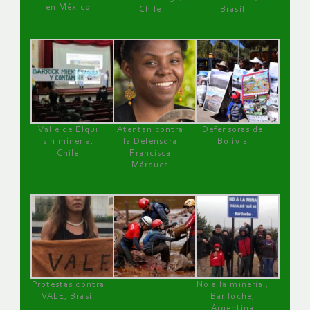
en México
Chile
Brasil
Valle de Elqui
Atentan contra
Defensoras de
sin minería.
la Defensora
Bolivia
Chile
Francisca
Márquez
Protestas contra
No a la minería ,
VALE, Brasil
Bariloche,
Argentina