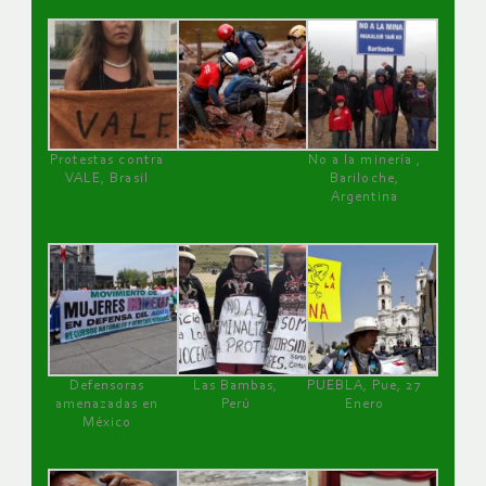
Protestas contra
No a la minería ,
VALE, Brasil
Bariloche,
Argentina
Defensoras
Las Bambas,
PUEBLA, Pue, 27
amenazadas en
Perú
Enero
México