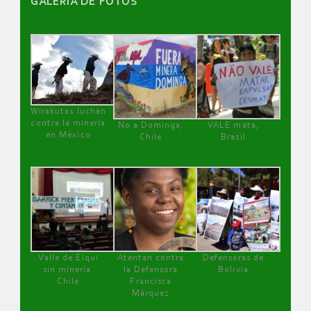
GALERÌA DE FOTOS
Wirakutas luchan
contra la minería
No a Dominga,
VALE mata,
en México
Chile
Brasil
Valle de Elqui
Atentan contra
Defensoras de
sin minería.
la Defensora
Bolivia
Chile
Francisca
Márquez