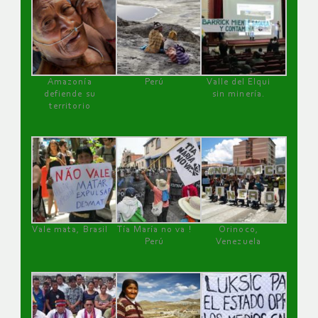
Amazonía
Perú
Valle del Elqui
defiende su
sin minería.
territorio
Vale mata, Brasil
Tía María no va !
Orinoco,
Perú
Venezuela