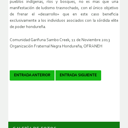
pueblos indígenas, ríos y bosques, no es mas que una
manifestación de ludismo trasnochado, con el único objetivo
de frenar el «desarrollo» que en este caso beneficia
exclusivamente a los individuos asociados con la sórdida elite
de poder hondureña.
Comunidad Garifuna Sambo Creek, 11 de Noviembre 2013
Organización Fraternal Negra Hondureña, OFRANEH
Navegador
ENTRADA ANTERIOR
ENTRADA SIGUIENTE
de
artículos