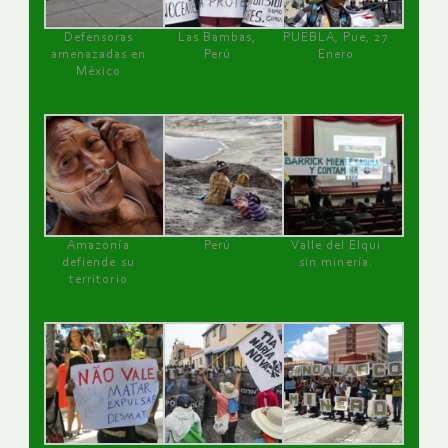
Defensoras
Las Bambas,
PUEBLA, Pue, 27
amenazadas en
Perú
Enero
México
Amazonía
Perú
Valle del Elqui
defiende su
sin minería.
territorio