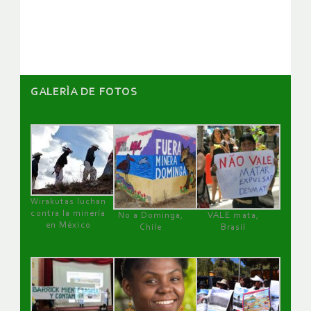
artículos
GALERÌA DE FOTOS
Wirakutas luchan
contra la minería
No a Dominga,
VALE mata,
en México
Chile
Brasil