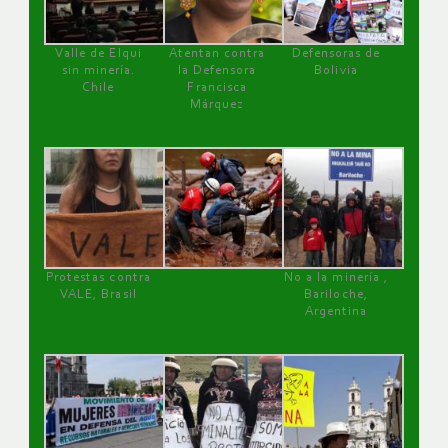
Valle de Elqui
Atentan contra
Defensoras de
sin minería.
la Defensora
Bolivia
Chile
Francisca
Márquez
Protestas contra
No a la minería ,
VALE, Brasil
Bariloche,
Argentina