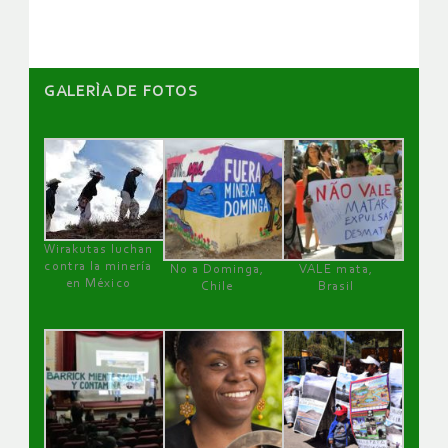
GALERÌA DE FOTOS
Wirakutas luchan
contra la minería
No a Dominga,
VALE mata,
en México
Chile
Brasil