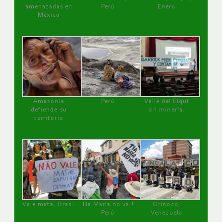
amenazadas en
Perú
Enero
México
Amazonía
Perú
Valle del Elqui
defiende su
sin minería.
territorio
Vale mata, Brasil
Tía María no va !
Orinoco,
Perú
Venezuela