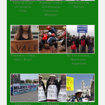
Valle de Elqui
Atentan contra
Defensoras de
sin minería.
la Defensora
Bolivia
Chile
Francisca
Márquez
Protestas contra
No a la minería ,
VALE, Brasil
Bariloche,
Argentina
Defensoras
Las Bambas,
PUEBLA, Pue, 27