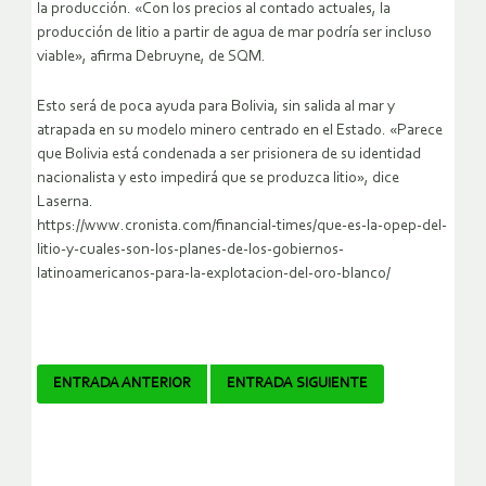
la producción. «Con los precios al contado actuales, la
producción de litio a partir de agua de mar podría ser incluso
viable», afirma Debruyne, de SQM.
Esto será de poca ayuda para Bolivia, sin salida al mar y
atrapada en su modelo minero centrado en el Estado. «Parece
que Bolivia está condenada a ser prisionera de su identidad
nacionalista y esto impedirá que se produzca litio», dice
Laserna.
https://www.cronista.com/financial-times/que-es-la-opep-del-
litio-y-cuales-son-los-planes-de-los-gobiernos-
latinoamericanos-para-la-explotacion-del-oro-blanco/
Navegador
ENTRADA ANTERIOR
ENTRADA SIGUIENTE
de
artículos