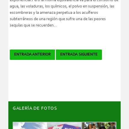
exponencial.Pero la misma equivalencia va para el consumo de
agua, las voladuras, los químicos, el polvo en suspensión, las
escombreras y la amenaza perpetua a los acuíferos
subterráneos de una región que sufre una de las peores
sequías que se recuerden…
Navegador
ENTRADA ANTERIOR
ENTRADA SIGUIENTE
de
artículos
GALERÌA DE FOTOS