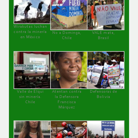
Wirakutas luchan
contra la minería
No a Dominga,
VALE mata,
en México
Chile
Brasil
Valle de Elqui
Atentan contra
Defensoras de
sin minería.
la Defensora
Bolivia
Chile
Francisca
Márquez