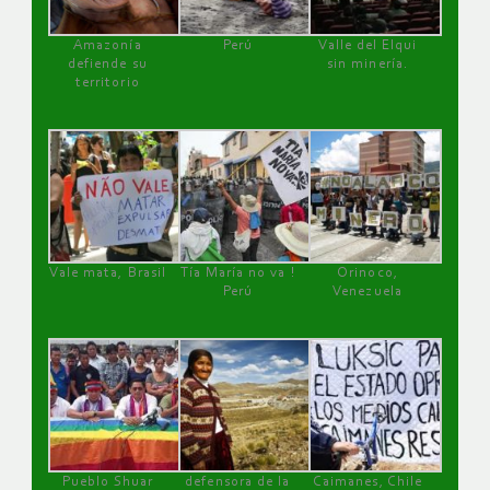
Amazonía
Perú
Valle del Elqui
defiende su
sin minería.
territorio
Vale mata, Brasil
Tía María no va !
Orinoco,
Perú
Venezuela
Pueblo Shuar
defensora de la
Caimanes, Chile