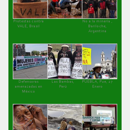
Protestas contra
No a la minería ,
VALE, Brasil
Bariloche,
Argentina
Defensoras
Las Bambas,
PUEBLA, Pue, 27
amenazadas en
Perú
Enero
México