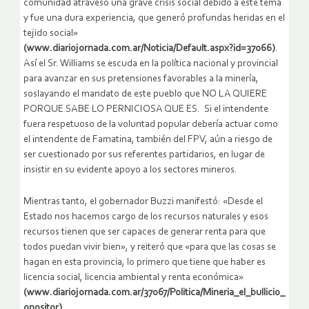
comunidad atravesó una grave crisis social debido a este tema
y fue una dura experiencia, que generó profundas heridas en el
tejido social»
(www.diariojornada.com.ar/Noticia/Default.aspx?id=37066)
.
Así el Sr. Williams se escuda en la política nacional y provincial
para avanzar en sus pretensiones favorables a la minería,
soslayando el mandato de este pueblo que NO LA QUIERE
PORQUE SABE LO PERNICIOSA QUE ES. Si el intendente
fuera respetuoso de la voluntad popular debería actuar como
el intendente de Famatina, también del FPV, aún a riesgo de
ser cuestionado por sus referentes partidarios, en lugar de
insistir en su evidente apoyo a los sectores mineros.
Mientras tanto, el gobernador Buzzi manifestó: «Desde el
Estado nos hacemos cargo de los recursos naturales y esos
recursos tienen que ser capaces de generar renta para que
todos puedan vivir bien», y reiteró que «para que las cosas se
hagan en esta provincia, lo primero que tiene que haber es
licencia social, licencia ambiental y renta económica»
(www.diariojornada.com.ar/37067/Politica/Mineria_el_bullicio_
opositor).