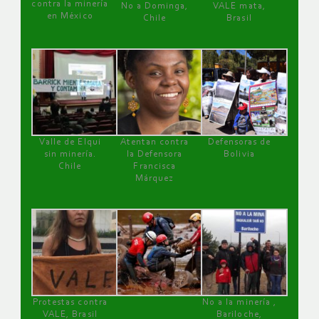
contra la minería
No a Dominga,
VALE mata,
en México
Chile
Brasil
Valle de Elqui
Atentan contra
Defensoras de
sin minería.
la Defensora
Bolivia
Chile
Francisca
Márquez
Protestas contra
No a la minería ,
VALE, Brasil
Bariloche,