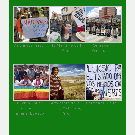
Vale mata, Brasil
Tía María no va !
Orinoco,
Perú
Venezuela
Pueblo Shuar
defensora de la
Caimanes, Chile
dice no a la
tierra, Melchora,
minería, Ecuador
Perú