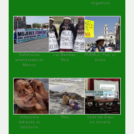
Argentina
Defensoras
Las Bambas,
PUEBLA, Pue, 27
amenazadas en
Perú
Enero
México
Amazonía
Perú
Valle del Elqui
defiende su
sin minería.
territorio