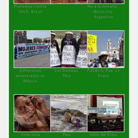
Protestas contra
No a la minería ,
VALE, Brasil
Bariloche,
Argentina
Defensoras
Las Bambas,
PUEBLA, Pue, 27
amenazadas en
Perú
Enero
México
Amazonía
Perú
Valle del Elqui