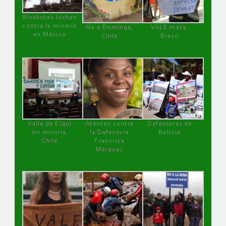
Wirakutas luchan
contra la minería
No a Dominga,
VALE mata,
en México
Chile
Brasil
Valle de Elqui
Atentan contra
Defensoras de
sin minería.
la Defensora
Bolivia
Chile
Francisca
Márquez