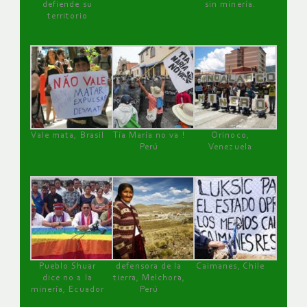
defiende su
sin minería.
territorio
Vale mata, Brasil
Tía María no va !
Orinoco,
Perú
Venezuela
Pueblo Shuar
defensora de la
Caimanes, Chile
dice no a la
tierra, Melchora,
minería, Ecuador
Perú