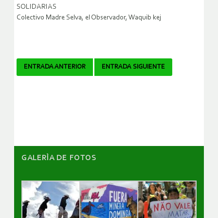
SOLIDARIAS
Colectivo Madre Selva, el Observador, Waquib kej
Navegador
ENTRADA ANTERIOR
ENTRADA SIGUIENTE
de
artículos
GALERÌA DE FOTOS