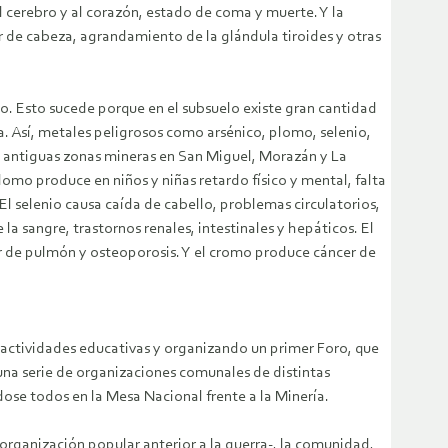
 cerebro y al corazón, estado de coma y muerte. Y la
or de cabeza, agrandamiento de la glándula tiroides y otras
. Esto sucede porque en el subsuelo existe gran cantidad
a. Así, metales peligrosos como arsénico, plomo, selenio,
n antiguas zonas mineras en San Miguel, Morazán y La
 plomo produce en niños y niñas retardo físico y mental, falta
El selenio causa caída de cabello, problemas circulatorios,
e la sangre, trastornos renales, intestinales y hepáticos. El
er de pulmón y osteoporosis. Y el cromo produce cáncer de
ctividades educativas y organizando un primer Foro, que
na serie de organizaciones comunales de distintas
ose todos en la Mesa Nacional frente a la Minería.
organización popular anterior a la guerra-, la comunidad,