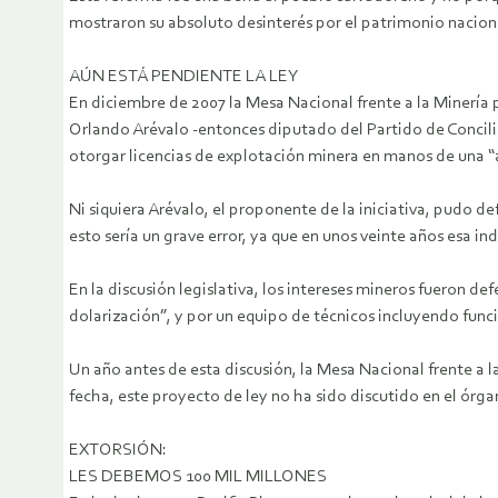
mostraron su absoluto desinterés por el patrimonio naciona
AÚN ESTÁ PENDIENTE LA LEY
En diciembre de 2007 la Mesa Nacional frente a la Minería 
Orlando Arévalo -entonces diputado del Partido de Concilia
otorgar licencias de explotación minera en manos de una “a
Ni siquiera Arévalo, el proponente de la iniciativa, pudo d
esto sería un grave error, ya que en unos veinte años esa in
En la discusión legislativa, los intereses mineros fueron 
dolarización”, y por un equipo de técnicos incluyendo funci
Un año antes de esta discusión, la Mesa Nacional frente a la
fecha, este proyecto de ley no ha sido discutido en el órgan
EXTORSIÓN:
LES DEBEMOS 100 MIL MILLONES