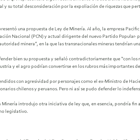
l y su total desconsideración por la expoliación de riquezas que per
presentó una propuesta de Ley de Minería. Al año, la empresa Pacifi
ción Nacional (PCN) y actual dirigente del nuevo Partido Popular- pre
utoridad minera”, en la que las transnacionales mineras tendrían un
efender bien su propuesta y señaló contradictoriamente que “con los 
dustria y el agro podrían convertirse en los rubros más importantes de
defendidos con agresividad por personajes como el ex-Ministro de Ha
onarios chilenos y peruanos. Pero ni así se pudo defender lo indefensi
 Minería introdujo otra iniciativa de ley que, en esencia, pondría fin 
o legislativo.