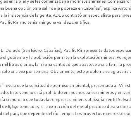
rgias en la piel y se les comenzaban a morir sus animales. Comenzaron
 buena opción para salir de la pobreza en Cabañas”, explica Antoni
a insistencia de la gente, ADES contrató un especialista para invest
acific Rim no tenían ninguna validez científica.
El Dorado (San Isidro, Cabañas), Pacific Rim presenta datos espeluzn
 si el gobierno y la población permiten la explotación minera. Por eje
00 mil litros diarios, la misma cantidad que abastece a una familia 
sólo una vez por semana. Obviamente, este problema se agravaría co
dor” revela que la solicitud de permiso ambiental, presentada al Mini
Dorado. Este veneno está prohibido en muchos países mineros y en var
ía cianuro lo que todas las empresas mineras utilizarían en El Salvado
 de 8,640 toneladas, si la extracción del metal precioso durara diez 
ad del país, que depende del río Lempa. Los proyectos mineros se ubic