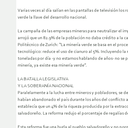
Varias veces al día salían en las pantallas de televisión lo
verde la llave del desarrollo nacional.
La campaña de las empresas mineras para neutralizar el i
arrojó que un 82.9% de la población no daba crédito a la c
Politécnico de Zurich: “La minería verde se basa en el pro
tecnológico: reduce el uso de cianuro al 5%. Incluyendo la r
toneladas por día -y no estamos hablando de años- no se p
minería, ya existe esa minería verde”.
LA BATALLA LEGISLATIVA
Y LA SOBERANÍA NACIONAL
Paralelamente a la lucha entre mineros y pobladores, se des
habían abandonado el país durante los años del conflicto a
establecía que un 4% de la riqueza producida por la extra
salvadoreño. La reforma redujo el porcentaje de regalías d
Esta reforma fue una burla al pueblo salvadoreño y no por