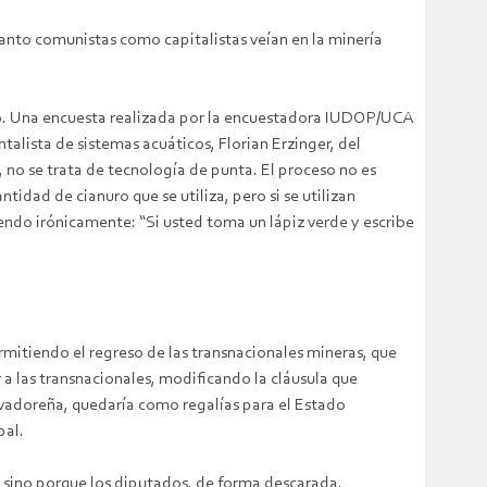
 tanto comunistas como capitalistas veían en la minería
no. Una encuesta realizada por la encuestadora IUDOP/UCA
alista de sistemas acuáticos, Florian Erzinger, del
 no se trata de tecnología de punta. El proceso no es
tidad de cianuro que se utiliza, pero si se utilizan
ndo irónicamente: “Si usted toma un lápiz verde y escribe
ermitiendo el regreso de las transnacionales mineras, que
a las transnacionales, modificando la cláusula que
lvadoreña, quedaría como regalías para el Estado
pal.
, sino porque los diputados, de forma descarada,