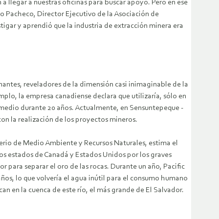
 a llegar a nuestras oficinas para buscar apoyo. Pero en ese
o Pacheco, Director Ejecutivo de la Asociación de
igar y aprendió que la industria de extracción minera era
antes, reveladores de la dimensión casi inimaginable de la
mplo, la empresa canadiense declara que utilizaría, sólo en
promedio durante 20 años. Actualmente, en Sensuntepeque -
n la realización de los proyectos mineros.
sterio de Medio Ambiente y Recursos Naturales, estima el
ios estados de Canadá y Estados Unidos por los graves
r para separar el oro de las rocas. Durante un año, Pacific
años, lo que volvería el agua inútil para el consumo humano
an en la cuenca de este río, el más grande de El Salvador.