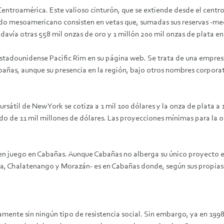
Centroamérica. Este valioso cinturón, que se extiende desde el centr
do mesoamericano consisten en vetas que, sumadas sus reservas -medi
davía otras 558 mil onzas de oro y 1 millón 200 mil onzas de plata en 
tadounidense Pacific Rim en su página web. Se trata de una empresa
ñas, aunque su presencia en la región, bajo otros nombres corporati
sátil de New York se cotiza a 1 mil 100 dólares y la onza de plata a 1
o de 11 mil millones de dólares. Las proyecciones mínimas para la o
 en juego en Cabañas. Aunque Cabañas no alberga su único proyecto 
a, Chalatenango y Morazán- es en Cabañas donde, según sus propias p
mente sin ningún tipo de resistencia social. Sin embargo, ya en 1998