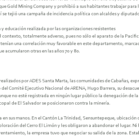
que Gold Mining Company y prohibió a sus habitantes trabajar para la
hí se tejió una campaña de incidencia política con alcaldes y diputad
 y educación realizada por las organizaciones resistentes
el contexto, totalmente adverso, pues no sólo el aparato de la Pacifi
 tenían una correlación muy favorable en este departamento, marcad
e acumularon otras en las años 70 y 80.
s realizados por ADES Santa Marta, las comunidades de Cabañas, expr
el Comité Ejecutivo Nacional de ARENA, Hugo Barrera, su desacuerdo
que no esté registrada en ningún lugar público la denegación de la
copal de El Salvador se posicionaron contra la minería.
en sus manos. En el Cantón La Trinidad, Sensuntepeque, ubicación de
loración del Cerro El Limón y les obligaron a abandonar el lugar. Ni la
nfrentamiento, la empresa tuvo que negociar su salida de la zona. Est