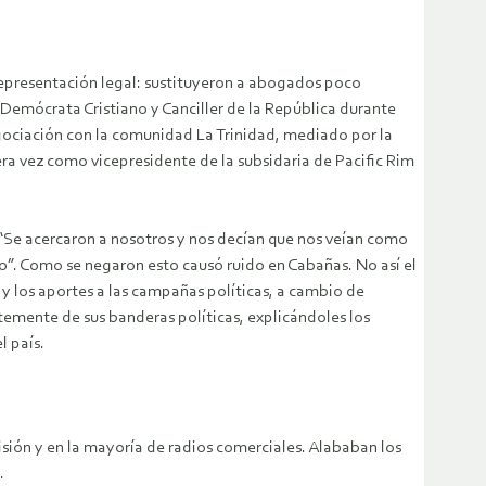
 representación legal: sustituyeron a abogados poco
Demócrata Cristiano y Canciller de la República durante
egociación con la comunidad La Trinidad, mediado por la
a vez como vicepresidente de la subsidaria de Pacific Rim
 “Se acercaron a nosotros y nos decían que nos veían como
”. Como se negaron esto causó ruido en Cabañas. No así el
y los aportes a las campañas políticas, a cambio de
temente de sus banderas políticas, explicándoles los
l país.
sión y en la mayoría de radios comerciales. Alababan los
.