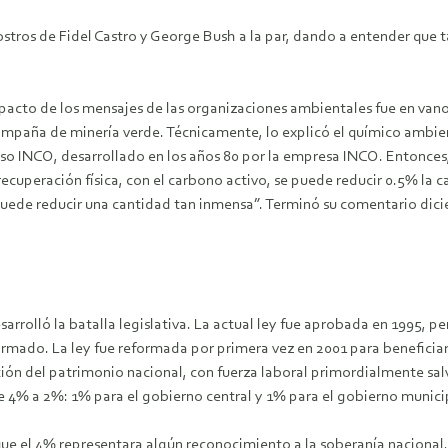
s rostros de Fidel Castro y George Bush a la par, dando a entender que
mpacto de los mensajes de las organizaciones ambientales fue en va
ampaña de minería verde. Técnicamente, lo explicó el químico ambient
ceso INCO, desarrollado en los años 80 por la empresa INCO. Entonces,
ecuperación física, con el carbono activo, se puede reducir 0.5% la can
uede reducir una cantidad tan inmensa”. Terminó su comentario dicie
arrolló la batalla legislativa. La actual ley fue aprobada en 1995, p
rmado. La ley fue reformada por primera vez en 2001 para beneficiar 
cción del patrimonio nacional, con fuerza laboral primordialmente sa
e 4% a 2%: 1% para el gobierno central y 1% para el gobierno munici
que el 4% representara algún reconocimiento a la soberanía nacional