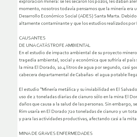
exploración minera: se les secaron los pozos, les daban ale
momento, nosotros todavía pensamos que la minería era una
Desarrollo Económico Social (ADES) Santa Marta. Debido a l
altamente contaminante y que los estudios realizados por P
CAUSANTES
DE UNA CATÁSTROFE AMBIENTAL
En el estudio de impacto ambiental de su proyecto minero 
tragedia ambiental, social y económica que sufriría el país
la mina El Dorado, 10.4 litros de agua por segundo, casi 9
cabecera departamental de Cabañas- el agua potable llega 
El estudio “Minería metálica y su inviabilidad en El Salva
uso de 2 toneladas diarias de cianuro sólo en la mina El 
daños que causa a la salud de las personas. Sin embargo, ser
Rim usaría en El Dorado 720 toneladas de cianuro y un total
y para las actividades productivas, afectando casi a la mit
MINA DE GRAVES ENFERMEDADES