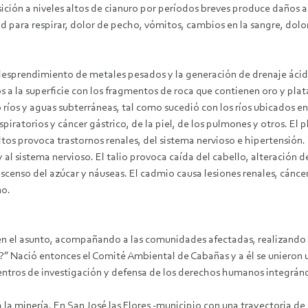
ción a niveles altos de cianuro por períodos breves produce daños al
ad para respirar, dolor de pecho, vómitos, cambios en la sangre, dol
esprendimiento de metales pesados y la generación de drenaje ácido
 a la superficie con los fragmentos de roca que contienen oro y plat
íos y aguas subterráneas, tal como sucedió con los ríos ubicados e
spiratorios y cáncer gástrico, de la piel, de los pulmones y otros. El
os provoca trastornos renales, del sistema nervioso e hipertensión. 
 y al sistema nervioso. El talio provoca caída del cabello, alteración d
scenso del azúcar y náuseas. El cadmio causa lesiones renales, cánc
no.
 el asunto, acompañando a las comunidades afectadas, realizando a
 Nació entonces el Comité Ambiental de Cabañas y a él se unieron u
entros de investigación y defensa de los derechos humanos integránd
la minería. En San José las Flores -municipio con una trayectoria de 