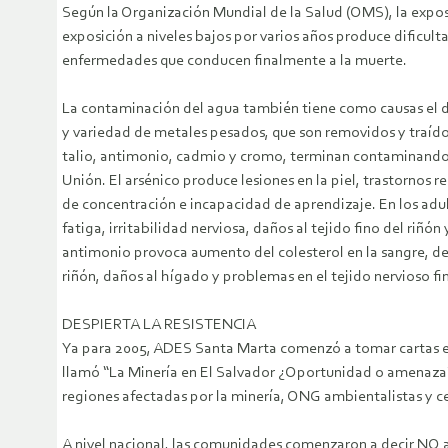
Según la Organización Mundial de la Salud (OMS), la exposi
exposición a niveles bajos por varios años produce dificult
enfermedades que conducen finalmente a la muerte.
La contaminación del agua también tiene como causas el d
y variedad de metales pesados, que son removidos y traídos
talio, antimonio, cadmio y cromo, terminan contaminando r
Unión. El arsénico produce lesiones en la piel, trastornos re
de concentración e incapacidad de aprendizaje. En los adult
fatiga, irritabilidad nerviosa, daños al tejido fino del riñón
antimonio provoca aumento del colesterol en la sangre, de
riñón, daños al hígado y problemas en el tejido nervioso fi
DESPIERTA LA RESISTENCIA
Ya para 2005, ADES Santa Marta comenzó a tomar cartas en
llamó “La Minería en El Salvador ¿Oportunidad o amenaza?”
regiones afectadas por la minería, ONG ambientalistas y c
A nivel nacional, las comunidades comenzaron a decir NO a 