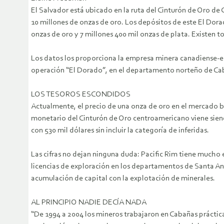
El Salvador está ubicado en la ruta del Cinturón de Oro de 
10 millones de onzas de oro. Los depósitos de este El Dora
onzas de oro y 7 millones 400 mil onzas de plata. Existen to
Los datos los proporciona la empresa minera canadiense-es
operación “El Dorado”, en el departamento norteño de Caba
LOS TESOROS ESCONDIDOS
Actualmente, el precio de una onza de oro en el mercado bur
monetario del Cinturón de Oro centroamericano viene siend
con 530 mil dólares sin incluir la categoría de inferidas.
Las cifras no dejan ninguna duda: Pacific Rim tiene mucho
licencias de exploración en los departamentos de Santa An
acumulación de capital con la explotación de minerales.
AL PRINCIPIO NADIE DECÍA NADA
“De 1994 a 2004 los mineros trabajaron en Cabañas práctica