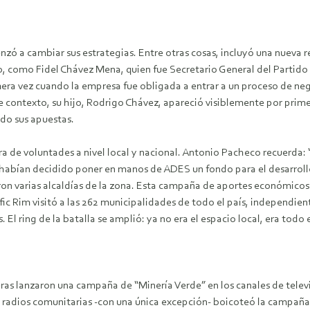
menzó a cambiar sus estrategias. Entre otras cosas, incluyó una nueva
 como Fidel Chávez Mena, quien fue Secretario General del Partido 
imera vez cuando la empresa fue obligada a entrar a un proceso de n
contexto, su hijo, Rodrigo Chávez, apareció visiblemente por primer
do sus apuestas.
a de voluntades a nivel local y nacional. Antonio Pacheco recuerda:
habían decidido poner en manos de ADES un fondo para el desarrollo
on varias alcaldías de la zona. Esta campaña de aportes económicos 
ic Rim visitó a las 262 municipalidades de todo el país, independien
 El ring de la batalla se amplió: ya no era el espacio local, era todo e
as lanzaron una campaña de “Minería Verde” en los canales de televi
e radios comunitarias -con una única excepción- boicoteó la campaña