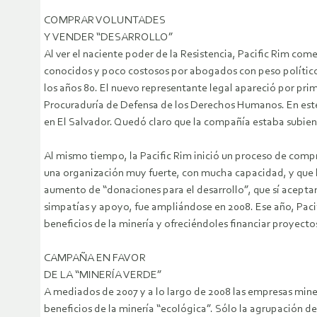
COMPRAR VOLUNTADES
Y VENDER “DESARROLLO”
Al ver el naciente poder de la Resistencia, Pacific Rim co
conocidos y poco costosos por abogados con peso político,
los años 80. El nuevo representante legal apareció por pr
Procuraduría de Defensa de los Derechos Humanos. En este 
en El Salvador. Quedó claro que la compañía estaba subien
Al mismo tiempo, la Pacific Rim inició un proceso de compr
una organización muy fuerte, con mucha capacidad, y que 
aumento de “donaciones para el desarrollo”, que sí aceptar
simpatías y apoyo, fue ampliándose en 2008. Ese año, Pacif
beneficios de la minería y ofreciéndoles financiar proyectos.
CAMPAÑA EN FAVOR
DE LA “MINERÍA VERDE”
A mediados de 2007 y a lo largo de 2008 las empresas miner
beneficios de la minería “ecológica”. Sólo la agrupación d