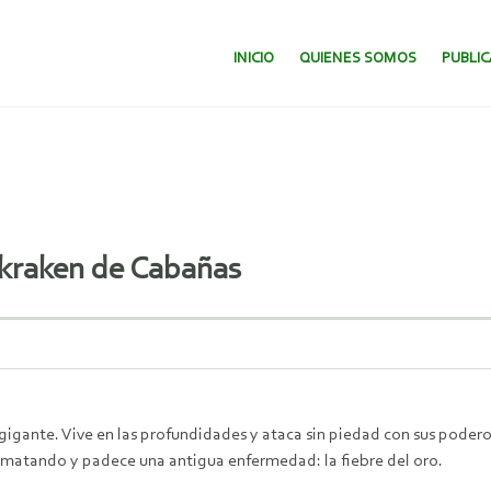
SALTAR AL CONTENIDO.
INICIO
QUIENES SOMOS
PUBLI
 kraken de Cabañas
gigante. Vive en las profundidades y ataca sin piedad con sus poder
matando y padece una antigua enfermedad: la fiebre del oro.