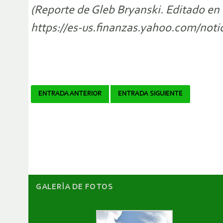
(Reporte de Gleb Bryanski. Editado en 
https://es-us.finanzas.yahoo.com/not
Navegador
ENTRADA ANTERIOR
ENTRADA SIGUIENTE
de
artículos
GALERÌA DE FOTOS