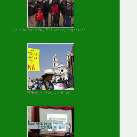
No a la minería , Bariloche, Argentina
PUEBLA, Pue, 27 Enero