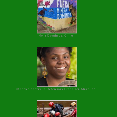
No a Dominga, Chile
Atentan contra la Defensora Francisca Márquez