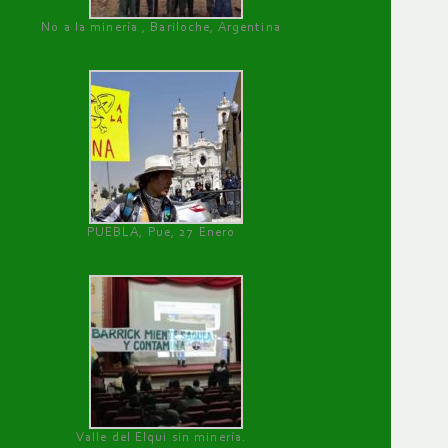
No a la minería , Bariloche, Argentina
PUEBLA, Pue, 27 Enero
Valle del Elqui sin minería.