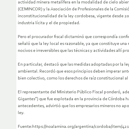
actividad minera metalífera en la modalidad de cielo abier
(CEMINCOR) y la Asociación de Profesionales de la Comisi
inconstitucionalidad de la ley cordobesa, vigente desde 200
industria lícita y el de propiedad.
Pero el procurador fiscal dictaminó que correspondía confi
señaló que la ley local es razonable, ya que constituye una
nocivos e irreversibles que las técnicas y actividades allí p
En particular, destacó que las medidas adoptadas por la le
ambiental. Recordó que esos principios deben imperar ante l
bien colectivo, como los derechos de raíz constitucional al
El representante del Ministerio Público Fiscal ponderó, ade
Gigantes”) que fue explotada en la provincia de Córdoba ha
antecedentes, advirtió que los empresarios mineros no apor
ley.
Fuente:https://noalamina.org/argentina/cordoba/item/42