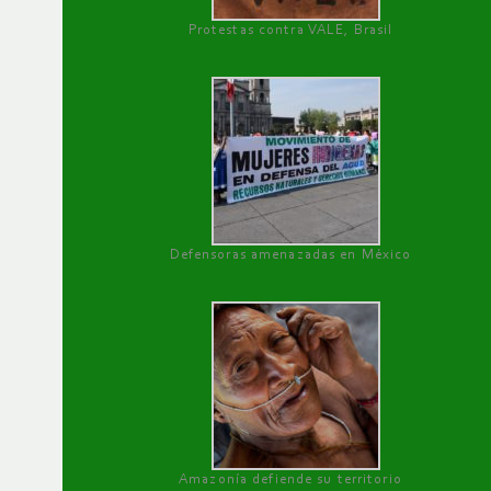
Protestas contra VALE, Brasil
Defensoras amenazadas en México
Amazonía defiende su territorio