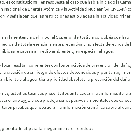
to, es constitucional, en respuesta al caso que había iniciado la Cá
ón Nacional de Energía Atómica y la Actividad Nuclear (APCNEAN) con
9, y señalaban que las restricciones estipuladas a la actividad miner
rmar la sentencia del Tribunal Superior de Justicia cordobés que hab
 medida de tutela esencialmente preventiva y no afecta derechos de l
rohibidas le causan al medio ambiente y, en especial, al agua.
y local resultan coherentes con los principios de prevención del daño
a creación de un riesgo de efectos desconocidos y, por tanto, imprev
 ambiente y al agua, tiene prioridad absoluta la prevención del daño 
más, estudios técnicos presentados en la causa y los informes de la a
sta el año 1991, y que produjo serios pasivos ambientales que carece
taron pruebas que rebatieran la información científica sobre el dañ
179-punto-final-para-la-megamineria-en-cordoba