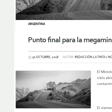
ARGENTINA
Punto final para la megami
30 OCTUBRE, 2018
AUTOR:
REDACCIÓN LA TINTA / N
El Minist
cielo abi
contamina
El vierne