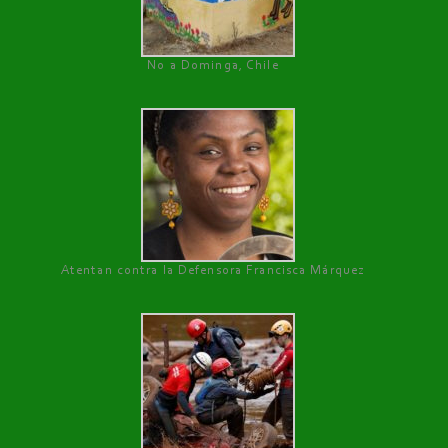
No a Dominga, Chile
Atentan contra la Defensora Francisca Márquez