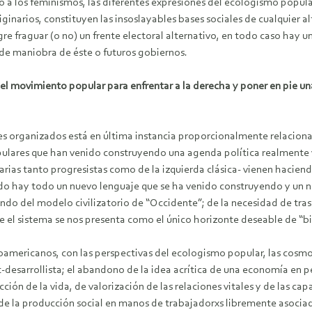
to a los feminismos, las diferentes expresiones del ecologismo popul
ginarios, constituyen las insoslayables bases sociales de cualquier a
re fraguar (o no) un frente electoral alternativo, en todo caso hay 
de maniobra de éste o futuros gobiernos.
se el movimiento popular para enfrentar a la derecha y poner en pie u
res organizados está en última instancia proporcionalmente relaciona
ulares que han venido construyendo una agenda política realmente v
arias tanto progresistas como de la izquierda clásica- vienen haciend
ntido hay todo un nuevo lenguaje que se ha venido construyendo y un
otundo del modelo civilizatorio de “Occidente”; de la necesidad de tr
sde el sistema se nos presenta como el único horizonte deseable de “b
americanos, con las perspectivas del ecologismo popular, las cosmov
desarrollista; el abandono de la idea acrítica de una economía en p
ción de la vida, de valorización de las relaciones vitales y de las ca
 y de la producción social en manos de trabajadorxs libremente asocia