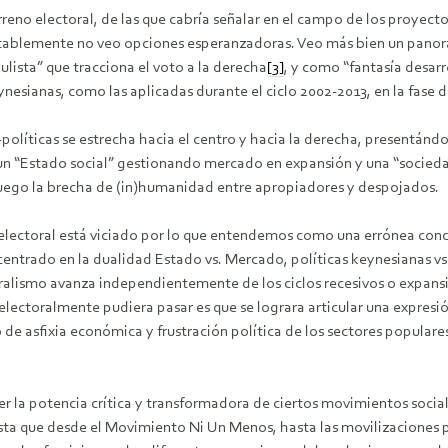
terreno electoral, de las que cabría señalar en el campo de los proyec
entablemente no veo opciones esperanzadoras. Veo más bien un panor
lista” que tracciona el voto a la derecha
[3]
, y como “fantasía desarr
ynesianas, como las aplicadas durante el ciclo 2002-2013, en la fase 
-políticas se estrecha hacia el centro y hacia la derecha, presentánd
n “Estado social” gestionando mercado en expansión y una “socieda
fuego la brecha de (in)humanidad entre apropiadores y despojados.
 electoral está viciado por lo que entendemos como una errónea co
trado en la dualidad Estado vs. Mercado, políticas keynesianas vs. p
eralismo avanza independientemente de los ciclos recesivos o expansiv
electoralmente pudiera pasar es que se lograra articular una expresi
do de asfixia económica y frustración política de los sectores popular
er la potencia crítica y transformadora de ciertos movimientos socia
inista que desde el Movimiento Ni Un Menos, hasta las movilizaciones 