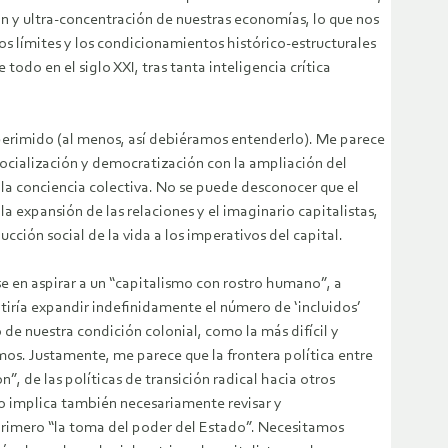
ión y ultra-concentración de nuestras economías, lo que nos
 límites y los condicionamientos histórico-estructurales
odo en el siglo XXI, tras tanta inteligencia crítica
 perimido (al menos, así debiéramos entenderlo). Me parece
cialización y democratización con la ampliación del
 la conciencia colectiva. No se puede desconocer que el
 expansión de las relaciones y el imaginario capitalistas,
ucción social de la vida a los imperativos del capital.
e en aspirar a un “capitalismo con rostro humano”, a
itiría expandir indefinidamente el número de ‘incluidos’
 de nuestra condición colonial, como la más difícil y
os. Justamente, me parece que la frontera política entre
n”, de las políticas de transición radical hacia otros
so implica también necesariamente revisar y
 primero “la toma del poder del Estado”. Necesitamos