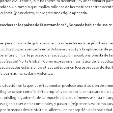
ción civilizatoria, que nos permita deconstruir y abandonar el patró
dos. Un cambio que implica salir-nos de las matrices antropocéntric
quierda (y por cierto, el progresismo) sigue apegada.
rechas en los países de Nuestramérica? ¿Se puede hablar de una cris
 que a un ciclo de gobiernos de ultra-derecha en la región. Las am
cri, los Duque, eventualmente Bolsonaro etc.) y a la aplicación de po
ante a un fuerte proceso de fascistización social; una oleada de fas
países del Norte Global). Como expresión sintomática de la agudizació
as sociedades están siendo atravesadas por un fuerte proceso de de
ada vez más marcadas y violentas.
a situación en la que las élites pueden producir una situación de amne
ivilegios se ven como ‘mérito propio’, y no como la contracara del de
sos privilegios, además de la impunidad, esos crímenes se naturalizan,
cas dejan de ser vistas como tales, y pasan a (re)presentarse como po
 -por lo menos desde Malthus- alienta una concepción de la sociedad