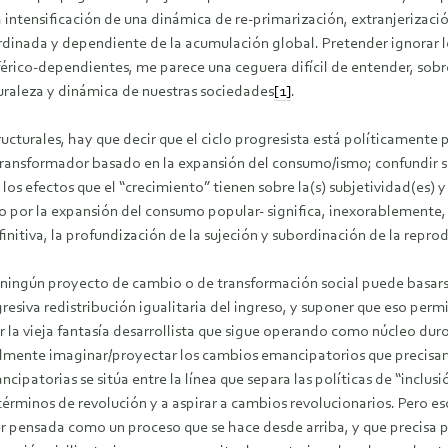
la intensificación de una dinámica de re-primarización, extranjerizac
inada y dependiente de la acumulación global. Pretender ignorar los
rico-dependientes, me parece una ceguera difícil de entender, sobre t
turaleza y dinámica de nuestras sociedades
[1]
.
cturales, hay que decir que el ciclo progresista está políticamente
ransformador basado en la expansión del consumo/ismo; confundir so
 efectos que el “crecimiento” tienen sobre la(s) subjetividad(es) y
por la expansión del consumo popular- significa, inexorablemente, la
finitiva, la profundización de la sujeción y subordinación de la reprod
e ningún proyecto de cambio o de transformación social puede basars
gresiva redistribución igualitaria del ingreso, y suponer que eso perm
ir la vieja fantasía desarrollista que sigue operando como núcleo duro
realmente imaginar/proyectar los cambios emancipatorios que precisam
ipatorias se sitúa entre la línea que separa las políticas de “inclusió
términos de revolución y a aspirar a cambios revolucionarios. Pero e
ser pensada como un proceso que se hace desde arriba, y que precisa