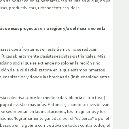
n de poder colonial-patriarcal-capitalista en el que, no ya
as, productivistas, urbanocéntricas, de la
is de esos proyectos en la región y/o del macrismo en la
enazas que afrontamos en este tiempo no se reducen
líticas abiertamente clasistas-racistas-patriarcales. Más
cismo social que se extiende no sólo en la región sino
n de la crisis civilizatoria en la que estamos inmersos,
s-humanización y donde las brechas de (in)humanidad entre
sia colectiva sobre los medios (de violencia estructural)
spojo de vastas mayorías. Entonces, cuando se invisibilizan
 se sedimentan en las instituciones, los imaginarios y los
siciones ‘legítimamente ganadas’ por el “esfuerzo” o por el
 basado en la guerra competitiva de todos contra todos, el