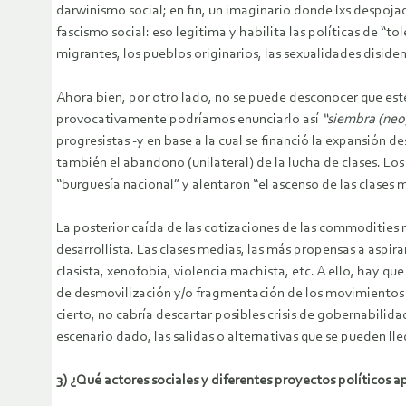
darwinismo social; en fin, un imaginario donde lxs despojad
fascismo social: eso legitima y habilita las políticas de “to
migrantes, los pueblos originarios, las sexualidades diside
Ahora bien, por otro lado, no se puede desconocer que este
provocativamente podríamos enunciarlo así
“siembra (neo
progresistas -y en base a la cual se financió la expansión de
también el abandono (unilateral) de la lucha de clases. Los 
“burguesía nacional” y alentaron “el ascenso de las clases
La posterior caída de las cotizaciones de las commodities n
desarrollista. Las clases medias, las más propensas a aspirar
clasista, xenofobia, violencia machista, etc. A ello, hay q
de desmovilización y/o fragmentación de los movimientos s
cierto, no cabría descartar posibles crisis de gobernabilid
escenario dado, las salidas o alternativas que se pueden ll
3) ¿Qué actores sociales y diferentes proyectos políticos 