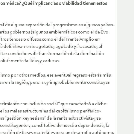
inoamérica? ¿Qué implicancias o viabilidad tienen estos
al de alguna expresión del progresismo en algunos países
e ciertos gobiernos (algunos emblemáticos como el de Evo
tros tenues o difusos como el del Frente Amplio en
stá definitivamente agotado; agotado y fracasado, al
entar condiciones de transformación de la dominación
solutamente fallidas y caducas.
lismo por otros medios, ese eventual regreso estaría más
filan en la región, pero muy improbablemente constituyan
ecimiento con inclusión social” que caracterizó a dicho
e los males estructurales del capitalismo periférico-
 ‘gestión keynesiana’ de la renta extractivista-, se
 constituyente y constitutivo de nuestra dependencia; la
cuperación de bases materiales para un desarrollo autónomo,