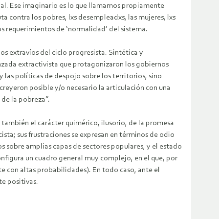
ocial. Ese imaginario es lo que llamamos propiamente
uta contra los pobres, lxs desempleadxs, las mujeres, lxs
los requerimientos de ‘normalidad’ del sistema.
 extravíos del ciclo progresista. Sintética y
anzada extractivista que protagonizaron los gobiernos
 las políticas de despojo sobre los territorios, sino
 creyeron posible y/o necesario la articulación con una
 de la pobreza”.
 también el carácter quimérico, ilusorio, de la promesa
scista; sus frustraciones se expresan en términos de odio
dos sobre amplias capas de sectores populares, y el estado
nfigura un cuadro general muy complejo, en el que, por
te con altas probabilidades). En todo caso, ante el
te positivas.