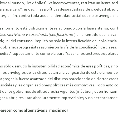
xs del mundo, ‘lxs débiles’, lxs incompetentes, resultan un lastre s
lerancia cero”, es decir, las políticas despiadadas y de crueldad absol
ntes, en fin, contra toda aquella identidad social que no se avenga a 
 momento está políticamente relacionado con la fase anterior, con los
)extractivismo y cosecharás (neo)fascismo”
, en el sentido que la av
sigual del consumo- implicó no sólo la intensificación de la violencia y
gobiernos progresistas asumieron la vía de la conciliación de clases,
 medias” supuestamente como vía para “sacar a los sectores populares
o sólo desnudó la insostenibilidad económica de esas políticas, sino
 los privilegios de las élites, están a la vanguardia de esta ola neofa
ue agregar la fuerte avanzada del discurso reaccionario de ciertos cre
ociales y las organizaciones políticas más combativas. Todo esto co
ad de los gobiernos de ultraderecha vigentes (más bien, es un horizon
egar a abrir, resultan absolutamente imprevisibles, y no necesariamen
aparecen como alternativas al macrismo?