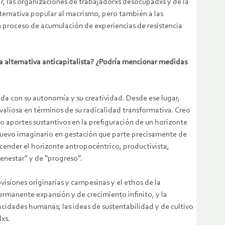
ar, las organizaciones de trabajadorxs desocupadxs y de la
lternativa popular al macrismo, pero también a las
un proceso de acumulación de experiencias de resistencia
na alternativa anticapitalista? ¿Podría mencionar medidas
da con su autonomía y su creatividad. Desde ese lugar,
aliosa en términos de su radicalidad transformativa. Creo
o aportes sustantivos en la prefiguración de un horizonte
 nuevo imaginario en gestación que parte precisamente de
ascender el horizonte antropocéntrico, productivista,
ienestar” y de “progreso”.
isiones originarias y campesinas y el ethos de la
ermanente expansión y de crecimiento infinito, y la
pacidades humanas; las ideas de sustentabilidad y de cultivo
dxs.