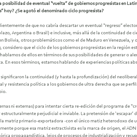
a posibilidad de eventual “vuelta” de gobiernos progresistas en Lat
” hoy? ¿Se agotó el denominado ciclo progresista?
ientemente de que no cabría descartar un eventual “regreso” elector
plazo, Argentina o Brasil) e inclusive, más allá de la continuidad d
en Bolivia, otros problemáticos como el de Maduro en Venezuela, y o
 considero que el ciclo de los gobiernos progresistas en la región e
 hablamos de ellos en términos de sus posibilidades de generar o al
ta. En esos términos, estamos hablando de experiencias políticas ab
ignificaron la continuidad (y hasta la profundización) del neolibera
l y resistencia política a los gobiernos de ultra derecha que se per
bio.
nas ni externas) para intentar cierta re-edición del programa de “cr
 estructuralmente perjudicial e inviable. La pretensión de ‘escapar’ d
la matriz primario-exportadora -con el único matiz heterodoxo de una
mente porque esa matriz extractivista es la marca de origen, el ADN
retórica propagandística, lejos de procesos de industrialización y re