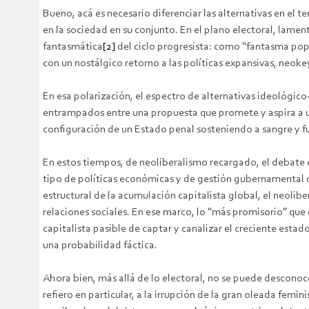
Bueno, acá es necesario diferenciar las alternativas en el 
en la sociedad en su conjunto. En el plano electoral, lam
fantasmática
[2]
del ciclo progresista: como “fantasma popu
con un nostálgico retorno a las políticas expansivas, neoke
En esa polarización, el espectro de alternativas ideológico
entrampados entre una propuesta que promete y aspira a u
configuración de un Estado penal sosteniendo a sangre y 
En estos tiempos, de neoliberalismo recargado, el debate
tipo de políticas económicas y de gestión gubernamental cen
estructural de la acumulación capitalista global, el neolib
relaciones sociales. En ese marco, lo “más promisorio” que 
capitalista pasible de captar y canalizar el creciente esta
una probabilidad fáctica.
Ahora bien, más allá de lo electoral, no se puede desconoc
refiero en particular, a la irrupción de la gran oleada fem