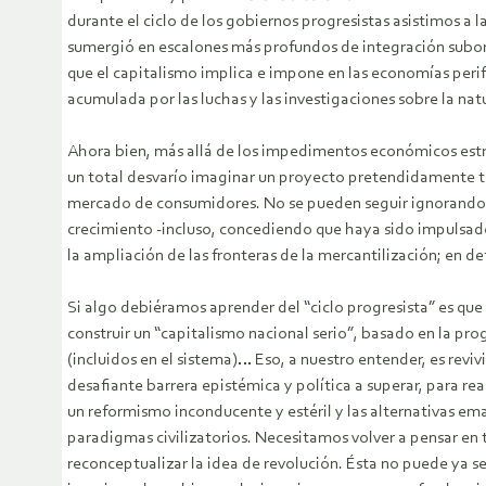
durante el ciclo de los gobiernos progresistas asistimos a 
sumergió en escalones más profundos de integración subord
que el capitalismo implica e impone en las economías perifé
acumulada por las luchas y las investigaciones sobre la na
Ahora bien, más allá de los impedimentos económicos estru
un total desvarío imaginar un proyecto pretendidamente t
mercado de consumidores. No se pueden seguir ignorando los
crecimiento -incluso, concediendo que haya sido impulsado 
la ampliación de las fronteras de la mercantilización; en de
Si algo debiéramos aprender del “ciclo progresista” es qu
construir un “capitalismo nacional serio”, basado en la pro
(incluidos en el sistema)… Eso, a nuestro entender, es reviv
desafiante barrera epistémica y política a superar, para 
un reformismo inconducente y estéril y las alternativas emanc
paradigmas civilizatorios. Necesitamos volver a pensar en 
reconceptualizar la idea de revolución. Ésta no puede ya 