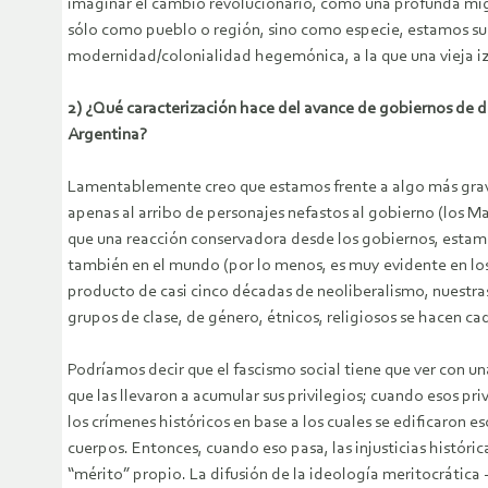
imaginar el cambio revolucionario, como una profunda migra
sólo como pueblo o región, sino como especie, estamos sumi
modernidad/colonialidad hegemónica, a la que una vieja iz
2) ¿Qué caracterización hace del avance de gobiernos de de
Argentina?
Lamentablemente creo que estamos frente a algo más grave
apenas al arribo de personajes nefastos al gobierno (los Ma
que una reacción conservadora desde los gobiernos, estamos 
también en el mundo (por lo menos, es muy evidente en los 
producto de casi cinco décadas de neoliberalismo, nuestr
grupos de clase, de género, étnicos, religiosos se hacen c
Podríamos decir que el fascismo social tiene que ver con un
que las llevaron a acumular sus privilegios; cuando esos pr
los crímenes históricos en base a los cuales se edificaron e
cuerpos. Entonces, cuando eso pasa, las injusticias históri
“mérito” propio. La difusión de la ideología meritocrática