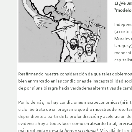
1) ¿Ve un
“modelos
Independ
(a corto 
Morales 
Uruguay),
menos si
capitalis
Reafirmando nuestra consideración de que tales gobiernos s
bien enmarcado en las condiciones de inaceptabilidad socia
de por sí una bisagra hacia verdaderas alternativas de cam
Por lo demás, no hay condiciones macroeconómicas (ni inter
ciclo. Se trata de un programa que dio muestras de resultar
dependiente a partir de la profundización y aceleración de 
evidencia hoy a todas luces como un absurdo total; precisa
más profunda y pesada
herencia colonial
. Más allá de la 