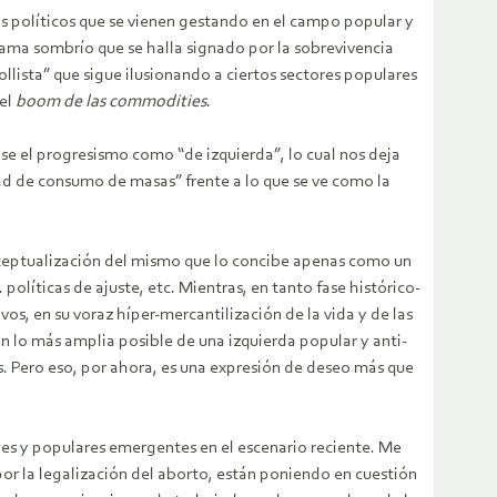
tos políticos que se vienen gestando en el campo popular y
ama sombrío que se halla signado por la sobrevivencia
ollista” que sigue ilusionando a ciertos sectores populares
del
boom de las commodities
.
ose el progresismo como “de izquierda”, lo cual nos deja
d de consumo de masas” frente a lo que se ve como la
nceptualización del mismo que lo concibe apenas como un
olíticas de ajuste, etc. Mientras, en tanto fase histórico-
os, en su voraz híper-mercantilización de la vida y de las
ón lo más amplia posible de una izquierda popular y anti-
es. Pero eso, por ahora, es una expresión de deseo más que
les y populares emergentes en el escenario reciente. Me
por la legalización del aborto, están poniendo en cuestión