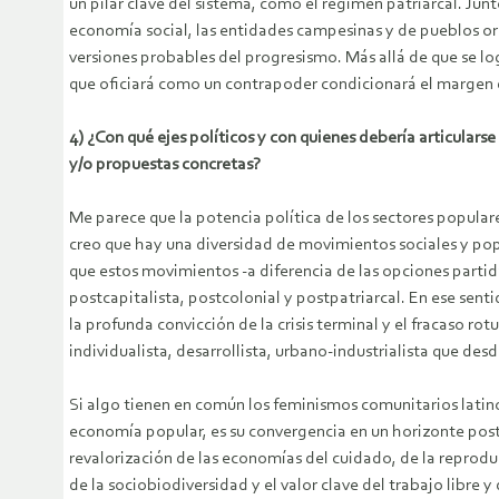
un pilar clave del sistema, como el régimen patriarcal. Jun
economía social, las entidades campesinas y de pueblos ori
versiones probables del progresismo. Más allá de que se log
que oficiará como un contrapoder condicionará el margen 
4) ¿Con qué ejes políticos y con quienes debería articular
y/o propuestas concretas?
Me parece que la potencia política de los sectores popula
creo que hay una diversidad de movimientos sociales y pop
que estos movimientos -a diferencia de las opciones partid
postcapitalista, postcolonial y postpatriarcal. En ese se
la profunda convicción de la crisis terminal y el fracaso r
individualista, desarrollista, urbano-industrialista que de
Si algo tienen en común los feminismos comunitarios latino
economía popular, es su convergencia en un horizonte post-
revalorización de las economías del cuidado, de la reproduc
de la sociobiodiversidad y el valor clave del trabajo libre