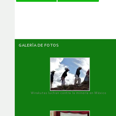
de
artículos
GALERÌA DE FOTOS
Wirakutas luchan contra la minería en México