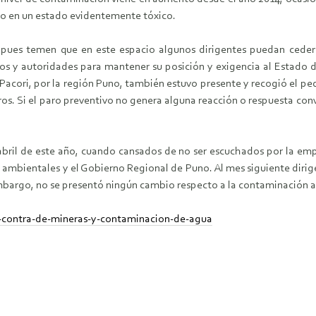
co en un estado evidentemente tóxico.
pues temen que en este espacio algunos dirigentes puedan ceder 
ros y autoridades para mantener su posición y exigencia al Estado
Pacori, por la región Puno, también estuvo presente y recogió el pe
stros. Si el paro preventivo no genera alguna reacción o respuesta co
abril de este año, cuando cansados de no ser escuchados por la emp
es ambientales y el Gobierno Regional de Puno. Al mes siguiente diri
mbargo, no se presentó ningún cambio respecto a la contaminación a
n-contra-de-mineras-y-contaminacion-de-agua