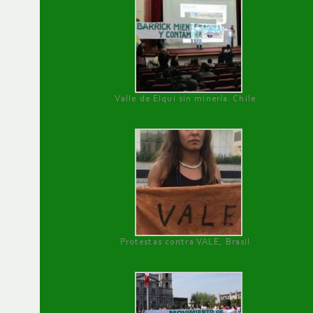
Valle de Elqui sin minería. Chile
Protestas contra VALE, Brasil