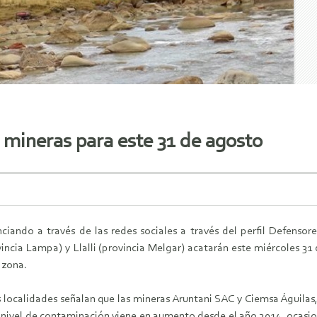
mineras para este 31 de agosto
iando a través de las redes sociales a través del perfil Defensores
incia Lampa) y Llalli (provincia Melgar) acatarán este miércoles 31
 zona.
s localidades señalan que las mineras Aruntani SAC y Ciemsa Águila
El nivel de contaminación viene en aumento desde el año 2014, ocas