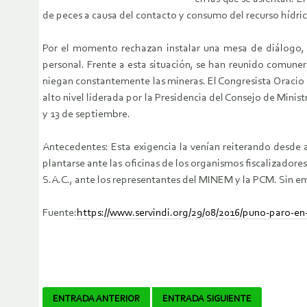
de peces a causa del contacto y consumo del recurso hídri
Por el momento rechazan instalar una mesa de diálogo, 
personal. Frente a esta situación, se han reunido comune
niegan constantemente las mineras. El Congresista Oracio 
alto nivel liderada por la Presidencia del Consejo de Mini
y 13 de septiembre.
Antecedentes: Esta exigencia la venían reiterando desde 
plantarse ante las oficinas de los organismos fiscalizador
S.A.C., ante los representantes del MINEM y la PCM. Sin e
Fuente:
https://www.servindi.org/29/08/2016/puno-paro-e
Navegador
ENTRADA ANTERIOR
ENTRADA SIGUIENTE