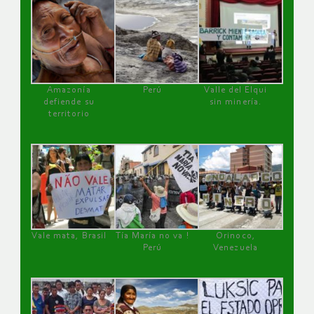
Amazonía
Perú
Valle del Elqui
defiende su
sin minería.
territorio
Vale mata, Brasil
Tía María no va !
Orinoco,
Perú
Venezuela