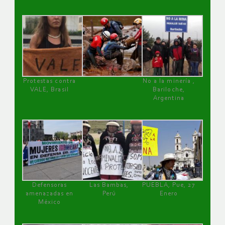
Protestas contra
No a la minería ,
VALE, Brasil
Bariloche,
Argentina
Defensoras
Las Bambas,
PUEBLA, Pue, 27
amenazadas en
Perú
Enero
México