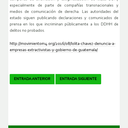
especialmente de parte de compañías transnacionales y
medios de comunicación de derecha. Las autoridades del
estado siguen publicando declaraciones y comunicados de
prensa en los que incriminan públicamente a los DDHH de
delitos no probados.
http://movimientom4.org/2016/08/lolita-chavez-denuncia-a-
empresas-extractivistas-y-gobierno-de-guatemala/
Navegador
ENTRADA ANTERIOR
ENTRADA SIGUIENTE
de
artículos