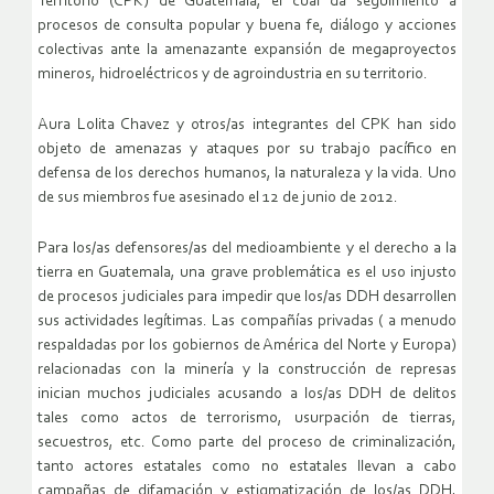
Territorio (CPK) de Guatemala, el cual da seguimiento a
procesos de consulta popular y buena fe, diálogo y acciones
colectivas ante la amenazante expansión de megaproyectos
mineros, hidroeléctricos y de agroindustria en su territorio.
Aura Lolita Chavez y otros/as integrantes del CPK han sido
objeto de amenazas y ataques por su trabajo pacífico en
defensa de los derechos humanos, la naturaleza y la vida. Uno
de sus miembros fue asesinado el 12 de junio de 2012.
Para los/as defensores/as del medioambiente y el derecho a la
tierra en Guatemala, una grave problemática es el uso injusto
de procesos judiciales para impedir que los/as DDH desarrollen
sus actividades legítimas. Las compañías privadas ( a menudo
respaldadas por los gobiernos de América del Norte y Europa)
relacionadas con la minería y la construcción de represas
inician muchos judiciales acusando a los/as DDH de delitos
tales como actos de terrorismo, usurpación de tierras,
secuestros, etc. Como parte del proceso de criminalización,
tanto actores estatales como no estatales llevan a cabo
campañas de difamación y estigmatización de los/as DDH,