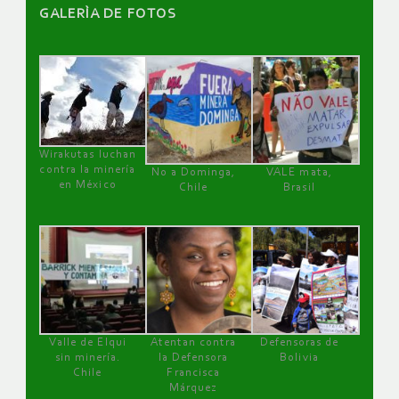
GALERÌA DE FOTOS
Wirakutas luchan
contra la minería
No a Dominga,
VALE mata,
en México
Chile
Brasil
Valle de Elqui
Atentan contra
Defensoras de
sin minería.
la Defensora
Bolivia
Chile
Francisca
Márquez