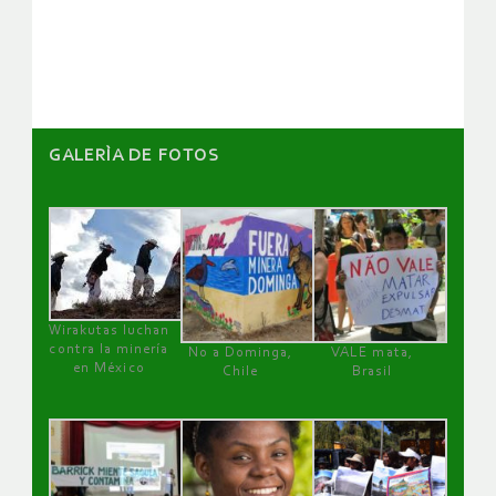
de
artículos
GALERÌA DE FOTOS
Wirakutas luchan
contra la minería
No a Dominga,
VALE mata,
en México
Chile
Brasil