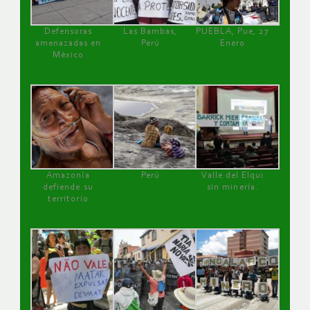
Defensoras
Las Bambas,
PUEBLA, Pue, 27
amenazadas en
Perú
Enero
México
Amazonía
Perú
Valle del Elqui
defiende su
sin minería.
territorio