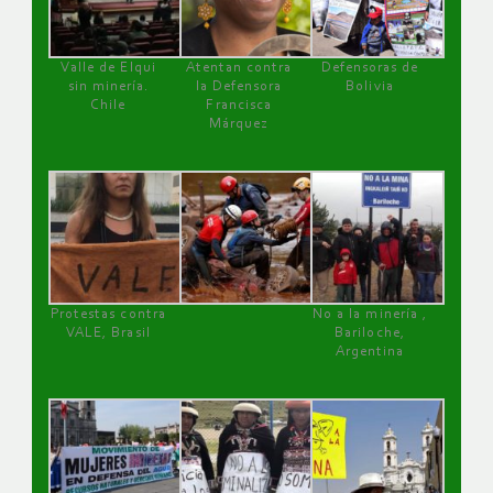
Valle de Elqui
Atentan contra
Defensoras de
sin minería.
la Defensora
Bolivia
Chile
Francisca
Márquez
Protestas contra
No a la minería ,
VALE, Brasil
Bariloche,
Argentina